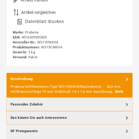
Artikel merken
Artikel vergleichen
Datenblatt drucken
.
Marke:
Prebena
EAN:
4016429005805
Hersteller-Nr.:
WS19CNKHA
Produktnummer:
WS19CNKHA
Gewicht:
3 kg
Versand:
Paket
Beschreibung
Prebena Heftklammern Type WS19CNKHARückenbreite : 26,5 mm
Heftklammerlänge 19 mm Drahtmaß 1,4 x 1,6 mm Ausführung…
Mehr
Passendes Zubehör
Das könnte Sie auch interessieren
DF Preisgarantie