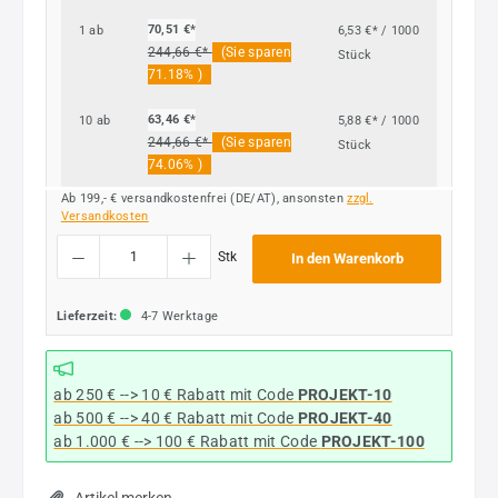
70,51 €*
1
ab
6,53 €* / 1000
244,66 €*
(Sie sparen
Stück
71.18% )
63,46 €*
10
ab
5,88 €* / 1000
244,66 €*
(Sie sparen
Stück
74.06% )
Ab 199,- € versandkostenfrei (DE/AT), ansonsten
zzgl.
Versandkosten
Produkt Anzahl: Gib den gewünschten Wert ein oder benutze die Schaltflächen um die
Stk
In den Warenkorb
Lieferzeit:
4-7 Werktage
ab 250 € --> 10 € Rabatt mit Code
PROJEKT-10
ab 500 € --> 40 € Rabatt
mit Code
PROJEKT-40
ab 1.000 € --> 100 € Rabatt mit Code
PROJEKT-100