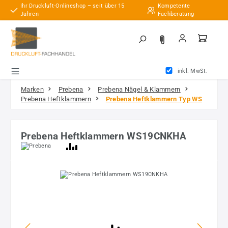
Ihr Druckluft-Onlineshop – seit über 15
Kompetente
Zum Hauptinhalt springen
Jahren
Fachberatung
inkl. MwSt.
Marken
Prebena
Prebena Nägel & Klammern
Prebena Heftklammern
Prebena Heftklammern Typ WS
Prebena Heftklammern WS19CNKHA
Bildergalerie überspringen