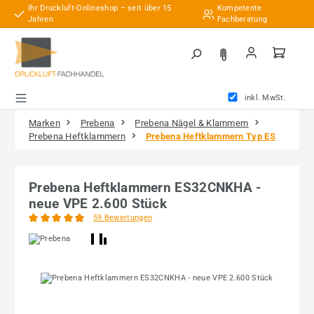
Ihr Druckluft-Onlineshop – seit über 15
Kompetente
Zum Hauptinhalt springen
Jahren
Fachberatung
inkl. MwSt.
Marken
Prebena
Prebena Nägel & Klammern
Prebena Heftklammern
Prebena Heftklammern Typ ES
Prebena Heftklammern ES32CNKHA -
neue VPE 2.600 Stück
59 Bewertungen
Durchschnittliche Bewertung von 4.97 von 5 Sternen
Bildergalerie überspringen