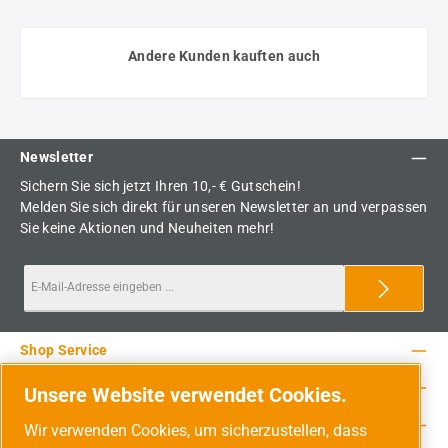
Andere Kunden kauften auch
Newsletter
Sichern Sie sich jetzt Ihren 10,- € Gutschein!
Melden Sie sich direkt für unseren Newsletter an und verpassen
Sie keine Aktionen und Neuheiten mehr!
Shop Service
Rechtliche Hinweise
Unsere Website verwendet Cookies.
Service-Hotline
Wir verwenden Cookies, um sicherzustellen, dass