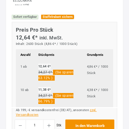
Sofort verfügbar
Staffelrabatt sichern
Preis Pro Stück
12,64 €*
inkl. MwSt.
Inhalt:
2600 Stück
(4,86 €* / 1000 Stück)
Anzahl
Stückpreis
Grundpreis
12,64 €*
1
ab
4,86 €* / 1000
34,27 €*
(Sie sparen
Stück
63.12% )
11,38 €*
10
ab
4,38 €* / 1000
34,27 €*
(Sie sparen
Stück
66.79% )
Ab 199,- € versandkostenfrei (DE/AT), ansonsten
zzgl.
Versandkosten
Produkt Anzahl: Gib den gewünschten Wert ein oder benutze die Schaltflächen um die
Stk
In den Warenkorb