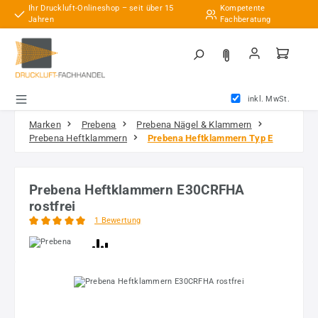
Ihr Druckluft-Onlineshop – seit über 15
Kompetente
Zum Hauptinhalt springen
Jahren
Fachberatung
inkl. MwSt.
Marken
Prebena
Prebena Nägel & Klammern
Prebena Heftklammern
Prebena Heftklammern Typ E
Prebena Heftklammern E30CRFHA
rostfrei
1 Bewertung
Durchschnittliche Bewertung von 5 von 5 Sternen
Bildergalerie überspringen