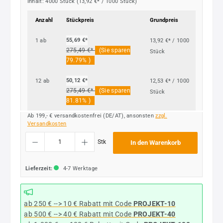
Inhalt:
4000 Stück
(13,92 €* / 1000 Stück)
Anzahl
Stückpreis
Grundpreis
55,69 €*
1
ab
13,92 €* / 1000
275,49 €*
(Sie sparen
Stück
79.79% )
50,12 €*
12
ab
12,53 €* / 1000
275,49 €*
(Sie sparen
Stück
81.81% )
Ab 199,- € versandkostenfrei (DE/AT), ansonsten
zzgl.
Versandkosten
Produkt Anzahl: Gib den gewünschten Wert ein oder benutze die Schaltflächen um die
Stk
In den Warenkorb
Lieferzeit:
4-7 Werktage
ab 250 € --> 10 € Rabatt mit Code
PROJEKT-10
ab 500 € --> 40 € Rabatt
mit Code
PROJEKT-40