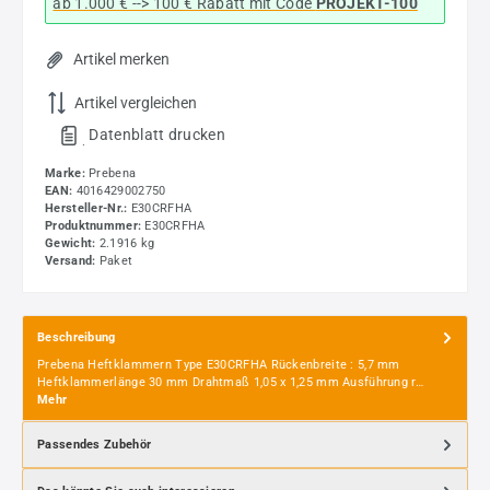
ab 1.000 € --> 100 € Rabatt mit Code
PROJEKT-100
Artikel merken
Artikel vergleichen
Datenblatt drucken
.
Marke:
Prebena
EAN:
4016429002750
Hersteller-Nr.:
E30CRFHA
Produktnummer:
E30CRFHA
Gewicht:
2.1916 kg
Versand:
Paket
Beschreibung
Prebena Heftklammern Type E30CRFHA Rückenbreite : 5,7 mm
Heftklammerlänge 30 mm Drahtmaß 1,05 x 1,25 mm Ausführung r…
Mehr
Passendes Zubehör