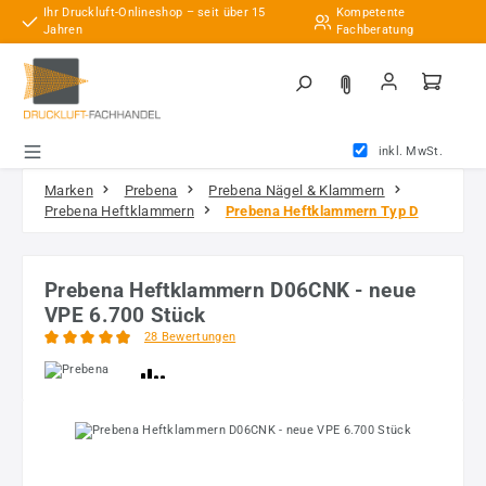
Ihr Druckluft-Onlineshop – seit über 15
Kompetente
Zum Hauptinhalt springen
Jahren
Fachberatung
inkl. MwSt.
Marken
Prebena
Prebena Nägel & Klammern
Prebena Heftklammern
Prebena Heftklammern Typ D
Prebena Heftklammern D06CNK - neue
VPE 6.700 Stück
28 Bewertungen
Durchschnittliche Bewertung von 4.96 von 5 Sternen
Bildergalerie überspringen