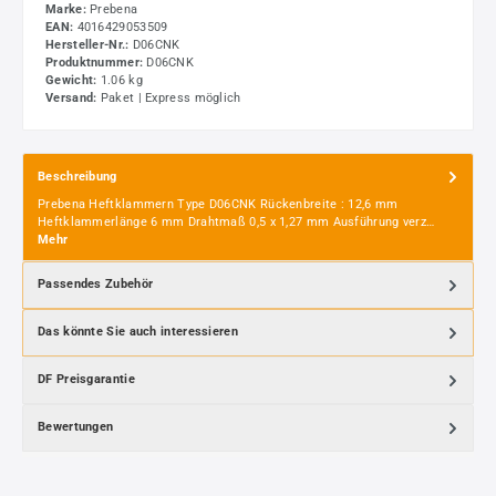
Marke:
Prebena
EAN:
4016429053509
Hersteller-Nr.:
D06CNK
Produktnummer:
D06CNK
Gewicht:
1.06 kg
Versand:
Paket | Express möglich
Beschreibung
Prebena Heftklammern Type D06CNK Rückenbreite : 12,6 mm
Heftklammerlänge 6 mm Drahtmaß 0,5 x 1,27 mm Ausführung verz…
Mehr
Passendes Zubehör
Das könnte Sie auch interessieren
DF Preisgarantie
Bewertungen