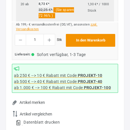
8,72 €*
20
ab
1,30 €* / 1000
32,25 €*
(Sie sparen
Stück
72.96% )
Ab 199,- € versandkostenfrei (DE/AT), ansonsten
zzgl.
Versandkosten
Produkt Anzahl: Gib den gewünschten Wert ein oder benutze die Schaltflächen um die
Stk
In den Warenkorb
Sofort verfügbar, 1-3 Tage
Lieferzeit:
ab 250 € --> 10 € Rabatt mit Code
PROJEKT-10
ab 500 € --> 40 € Rabatt
mit Code
PROJEKT-40
ab 1.000 € --> 100 € Rabatt mit Code
PROJEKT-100
Artikel merken
Artikel vergleichen
Datenblatt drucken
.