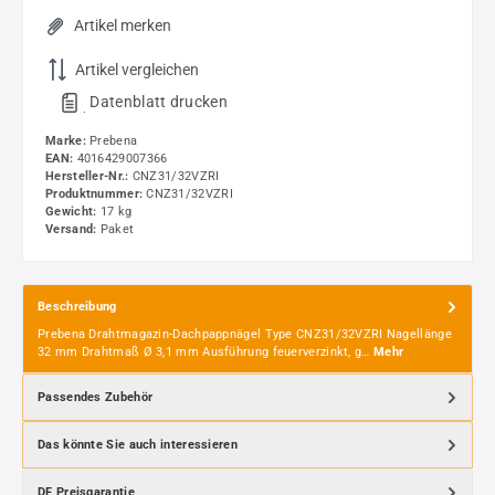
Artikel merken
Artikel vergleichen
Datenblatt drucken
.
Marke:
Prebena
EAN:
4016429007366
Hersteller-Nr.:
CNZ31/32VZRI
Produktnummer:
CNZ31/32VZRI
Gewicht:
17 kg
Versand:
Paket
Beschreibung
Prebena Drahtmagazin-Dachpappnägel Type CNZ31/32VZRI Nagellänge
32 mm Drahtmaß Ø 3,1 mm Ausführung feuerverzinkt, g…
Mehr
Passendes Zubehör
Das könnte Sie auch interessieren
DF Preisgarantie