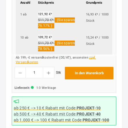
Anzahl
Stückpreis
Grundpreis
121,92 €*
1
ab
16,93 €* / 1000
511,70 €*
(Sie sparen
Stück
76.17% )
109,72 €*
10
ab
15,24 €* / 1000
511,70 €*
(Sie sparen
Stück
78.56% )
Ab 199,- € versandkostenfrei (DE/AT), ansonsten
zzgl.
Versandkosten
Produkt Anzahl: Gib den gewünschten Wert ein oder benutze die Schaltflächen um die
Stk
In den Warenkorb
Lieferzeit:
1-3 Werktage
ab 250 € --> 10 € Rabatt mit Code
PROJEKT-10
ab 500 € --> 40 € Rabatt
mit Code
PROJEKT-40
ab 1.000 € --> 100 € Rabatt mit Code
PROJEKT-100