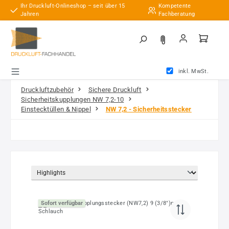
Ihr Druckluft-Onlineshop – seit über 15
Kompetente
Zum Hauptinhalt springen
Jahren
Fachberatung
inkl. MwSt.
Druckluftzubehör
Sichere Druckluft
Sicherheitskupplungen NW 7,2-10
Einstecktüllen & Nippel
NW 7,2 - Sicherheitsstecker
Sofort verfügbar