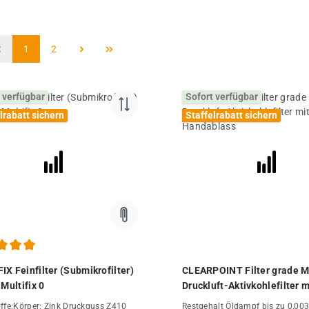
Seite
Seite
1
2
 verfügbar
Sofort verfügbar
lrabatt sichern
Staffelrabatt sichern
chnittliche Bewertung von 5 von 5 Sternen
IX Feinfilter (Submikrofilter)
CLEARPOINT Filter grade 
 Multifix 0
Druckluft-Aktivkohlefilter m
Handablass
ffe:Körper: Zink Druckguss Z410
Restgehalt Öldampf bis zu 0,0