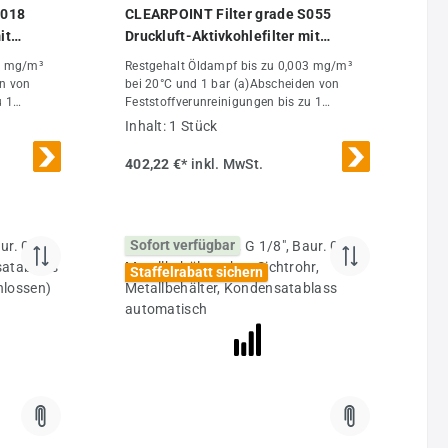
M018
CLEARPOINT Filter grade S055
it
Druckluft-Aktivkohlefilter mit
Handablass
03 mg/m³
Restgehalt Öldampf bis zu 0,003 mg/m³
en von
bei 20°C und 1 bar (a)Abscheiden von
u 1
Feststoffverunreinigungen bis zu 1
bar
µmAnfangsdifferenzdruck: 0,07 bar
Inhalt:
1 Stück
°CMax.
[ü]Max. Betriebstemperatur: 60°CMax.
 max. 16
Betriebsdruck Gewindefilter: bis max. 16
402,22 €*
inkl. MwSt.
bar [ü]Eintrittsfeuchte: max.
30% CLEARPOINT
hluss DN8
A L080L100L102L150L156Anschluss DN8
umenstro
0DN100DN100DN150DN150Volumenstro
Sofort verfügbar
m 7 bar [ü]*
0Breite(m
(m³/h) 158013604740632011060Breite(m
Staffelrabatt sichern
320020823
m)490540540600600B(mm)17320020823
14701478
3238Länge(mm)13501399142014701478
Bodenabstand
lumen(l)
(mm)11341183120412541262Volumen(l)
3120130Ka
2445667399Gewicht(kg)586893120130Ka
idgruppe
tegorie nach PED97/23/EC l Fluidgruppe
2llllllllllBestell-Nr.: Filter mit
0R (Typ)
HandablassL080R (Typ) WML100R (Typ)
) WML156R
WML102R (Typ) WML150R (Typ) WML156R
(Typ) WM