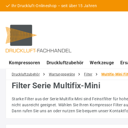
Ihr Druckluft-Onlineshop – seit über 15 Jahren
 Hauptinhalt springen
Zur Suche springen
Zur Hauptnavigation springen
Kompressoren
Druckluftzubehör
Werkzeuge
Ers
Druckluftzubehör
Wartungsgeräte
Filter
Multifix-Mini Fil
Filter Serie Multifix-Mini
Starke Filter aus der Serie Multifix-Mini sind Feinstfilter für
nicht ausreicht geeignet. Wählen Sie Ihren Kompressor Filter aus 
Dann rufen Sie uns an oder nutzen Sie bequem unser Kontaktform