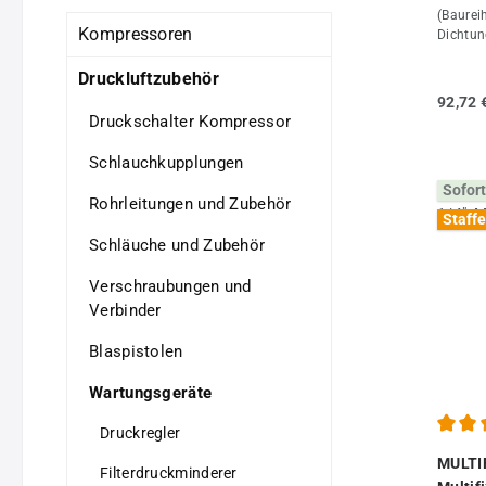
(Baurei
Kompressoren
Dichtun
Druckgu
Polycar
Druckluftzubehör
+60°CMe
92,72 
GaseATE
Druckschalter Kompressor
potenti
Richtli
Schlauchkupplungen
4)Vorte
Sofort
Einzelk
Rohrleitungen und Zubehör
innerha
Staffe
Gewinde
Schläuche und Zubehör
halbau
Kondens
Verschraubungen und
Eingang
Verbinder
Eingangs
Ablassv
Festdre
Blaspistolen
halbaut
verhind
Wartungsgeräte
werden 
an die R
Druckregler
werden.
Durchs
MULTIFI
Ölnebel
Filterdruckminderer
empfehl