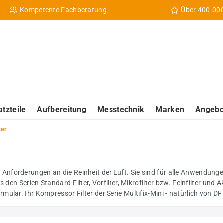
Kompetente Fachberatung
Über 400.00
atzteile
Aufbereitung
Messtechnik
Marken
Angebo
ter
 hohe Anforderungen an die Reinheit der Luft. Sie sind für alle Anwend
den Serien Standard-Filter, Vorfilter, Mikrofilter bzw. Feinfilter und Ak
ular. Ihr Kompressor Filter der Serie Multifix-Mini - natürlich von D