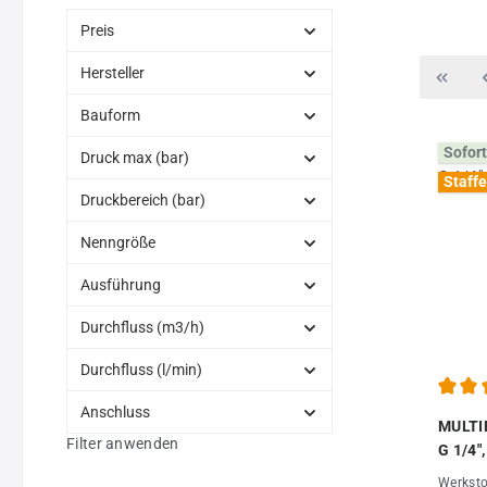
Preis
Hersteller
Bauform
Sofort
Druck max (bar)
Staffe
Druckbereich (bar)
Nenngröße
Ausführung
Durchfluss (m3/h)
Durchfluss (l/min)
Durchs
Anschluss
MULTIF
Filter anwenden
G 1/4",
Werksto