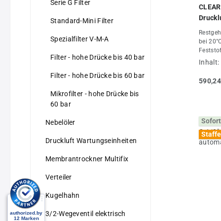
23/60Ei
Serie G Filter
CLEARP
Sinterfi
16Gewic
werden 
Druckl
Standard-Mini Filter
auch ei
Handa
Restgeh
Feinfil
Spezialfilter V-M-A
bei 20°
0,3 ?m 
Feststo
bar, mi
Filter - hohe Drücke bis 40 bar
µmAnfan
(Baurei
Inhalt:
[ü]Max.
Koppelp
Filter - hohe Drücke bis 60 bar
Betrieb
bar)Opt
590,24
bar [ü]E
1 &amp 
Mikrofilter - hohe Drücke bis
30% CL
4: Metal
60 bar
A L080
1, 2 &a
0DN100
Ablassa
Sofort
m 7 bar 
Nebelöler
16 bar)
(m³/h)
und 0,0
Staffe
m)4905
Druckluft Wartungseinheiten
mit Ab
3238Lä
barWeit
Bodena
Membrantrockner Multifix
Eigensc
(mm)11
(Feinfi
244566
1/4"opt
Verteiler
tegorie
(L/min)
2llllllll
ehälter
Kugelhahn
Handab
ehälte
WML102
(mm)12
3/2-Wegeventil elektrisch
(Typ) 
0Koppel