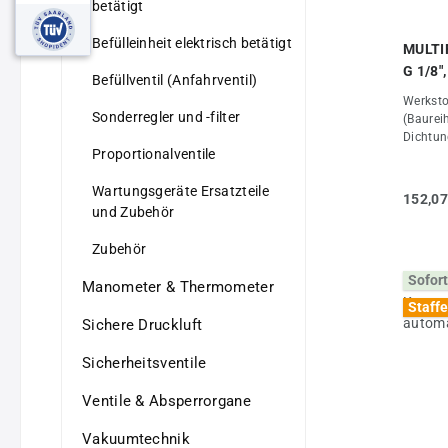
betätigt
23/60Ei
16Gewic
Befülleinheit elektrisch betätigt
MULTIF
G 1/8"
Befüllventil (Anfahrventil)
autom
Werksto
Sonderregler und -filter
(Baurei
Dichtun
Proportionalventile
Druckgu
Polycar
Wartungsgeräte Ersatzteile
+60°CMe
152,07
GaseATE
und Zubehör
potenti
Richtli
Zubehör
4)Vorte
Sofort
Einzelk
Manometer & Thermometer
innerha
Staffe
Gewinde
Sichere Druckluft
halbau
Kondens
Sicherheitsventile
Eingang
Eingangs
Ventile & Absperrorgane
Ablassv
Festdre
Vakuumtechnik
halbaut