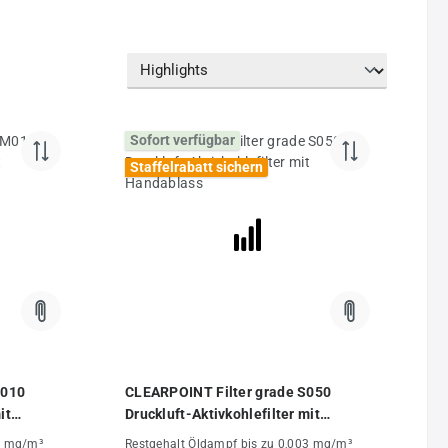
Sofort verfügbar
Staffelrabatt sichern
M010
CLEARPOINT Filter grade S050
it
Druckluft-Aktivkohlefilter mit
Handablass
03 mg/m³
Restgehalt Öldampf bis zu 0,003 mg/m³