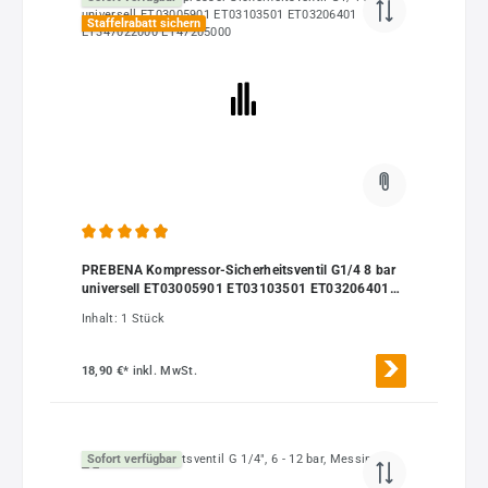
Staffelrabatt sichern
Durchschnittliche Bewertung von 4.88 von 5 Sternen
PREBENA Kompressor-Sicherheitsventil G1/4 8 bar
universell ET03005901 ET03103501 ET03206401
ET347022000 ET47205000
Inhalt:
1 Stück
18,90 €*
inkl. MwSt.
Sofort verfügbar