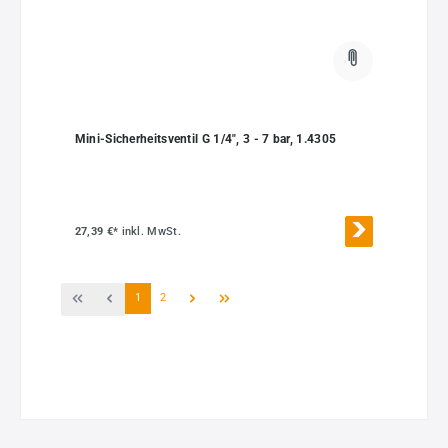
Mini-Sicherheitsventil G 1/4", 3 - 7 bar, 1.4305
27,39 €*
inkl. MwSt.
Seite
Seite
1
2