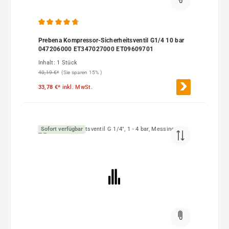
Durchschnittliche Bewertung von 4.82 von 5 Sternen
Prebena Kompressor-Sicherheitsventil G1/4 10 bar
047206000 ET347027000 ET09609701
Inhalt:
1 Stück
40,19 €*
(Sie sparen 15% )
33,78 €*
inkl. MwSt.
Sofort verfügbar