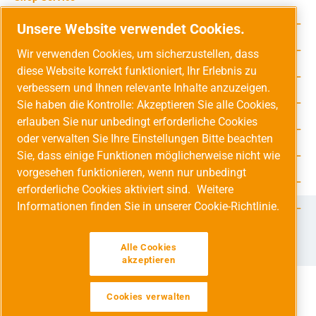
Rechtliche Hinweise
Unsere Website verwendet Cookies.
Service-Hotline
Wir verwenden Cookies, um sicherzustellen, dass
diese Website korrekt funktioniert, Ihr Erlebnis zu
Unsere Vorteile
verbessern und Ihnen relevante Inhalte anzuzeigen.
Versandarten
Sie haben die Kontrolle: Akzeptieren Sie alle Cookies,
erlauben Sie nur unbedingt erforderliche Cookies
Zahlungsarten
oder verwalten Sie Ihre Einstellungen Bitte beachten
Sie, dass einige Funktionen möglicherweise nicht wie
Adresse
vorgesehen funktionieren, wenn nur unbedingt
Umweltschutz & Partnerschaft
erforderliche Cookies aktiviert sind.
Weitere
Informationen finden Sie in unserer Cookie-Richtlinie.
Jetzt auf Social Media folgen!
Facebook
Instagram
YouTube
LinkedIn
Xing
Alle Cookies
akzeptieren
Cookies verwalten
Alle Preise inkl. gesetzl. Mehrwertsteuer zzgl.
Versandkosten
Werkzeugleiste anzeigen