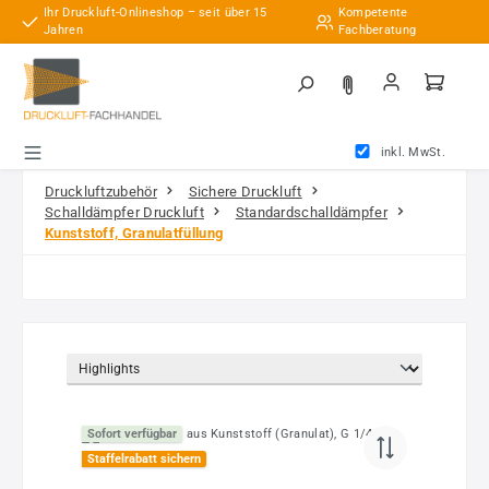
Ihr Druckluft-Onlineshop – seit über 15
Kompetente
Zum Hauptinhalt springen
Jahren
Fachberatung
inkl. MwSt.
Druckluftzubehör
Sichere Druckluft
Schalldämpfer Druckluft
Standardschalldämpfer
Kunststoff, Granulatfüllung
Sofort verfügbar
Staffelrabatt sichern