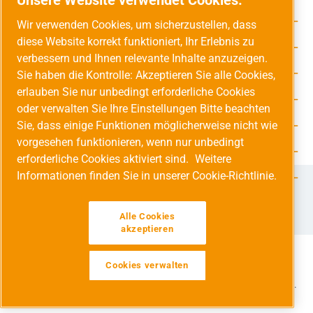
Service-Hotline
Wir verwenden Cookies, um sicherzustellen, dass
diese Website korrekt funktioniert, Ihr Erlebnis zu
Unsere Vorteile
verbessern und Ihnen relevante Inhalte anzuzeigen.
Versandarten
Sie haben die Kontrolle: Akzeptieren Sie alle Cookies,
erlauben Sie nur unbedingt erforderliche Cookies
Zahlungsarten
oder verwalten Sie Ihre Einstellungen Bitte beachten
Sie, dass einige Funktionen möglicherweise nicht wie
Adresse
vorgesehen funktionieren, wenn nur unbedingt
Umweltschutz & Partnerschaft
erforderliche Cookies aktiviert sind.
Weitere
Informationen finden Sie in unserer Cookie-Richtlinie.
Jetzt auf Social Media folgen!
Facebook
Instagram
YouTube
LinkedIn
Xing
Alle Cookies
akzeptieren
Cookies verwalten
Alle Preise inkl. gesetzl. Mehrwertsteuer zzgl.
Versandkosten
und ggf. Nachnahmegebühren, wenn nicht anders angegeben.
Werkzeugleiste anzeigen
© 2026 Druckluft Fachhandel GmbH - Alle Rechte vorbehalten.