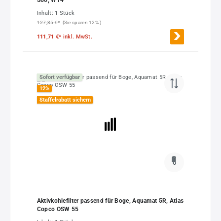
Inhalt:
1 Stück
127,35 €*
(Sie sparen 12% )
111,71 €*
inkl. MwSt.
Sofort verfügbar
12
%
Staffelrabatt sichern
Aktivkohlefilter passend für Boge, Aquamat 5R, Atlas
Copco OSW 55