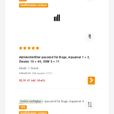
Staffelrabatt sichern
Durchschnittliche Bewertung von 4.88 von 5 Sternen
Aktivkohlefilter passend für Boge, Aquamat 1 + 2,
Öwatec 10 + 40, OSW 5 + 11
Inhalt:
1 Stück
105,92 €*
(Sie sparen 12% )
92,91 €*
inkl. MwSt.
Sofort verfügbar
12
%
Staffelrabatt sichern