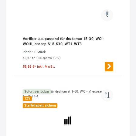
Vorfilter u.a. passend für drukomat 15-30, WOI-
WOIII, ecosep S15-S30, WT1-WT3
Inhalt:
1 Stück
63,67 €*
(Sie sparen 12% )
55,85 €*
inkl. MwSt.
Sofort verfügbar
12
%
Staffelrabatt sichern