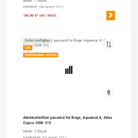
Inhalt:
1 Stück
213,06 €*
(Sie sparen 12% )
186,90 €*
inkl. MwSt.
Sofort verfügbar
12
%
Staffelrabatt sichern
Aktivkohlefilter passend für Boge, Aquamat 8, Atlas
Copco OSW 315
Inhalt:
1 Stück
1.125,71 €*
(Sie sparen 12% )