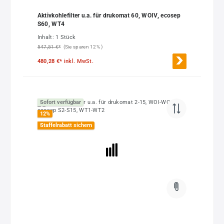
Aktivkohlefilter u.a. für drukomat 60, WOIV, ecosep
S60, WT4
Inhalt:
1 Stück
547,51 €*
(Sie sparen 12% )
480,28 €*
inkl. MwSt.
Sofort verfügbar
12
%
Staffelrabatt sichern