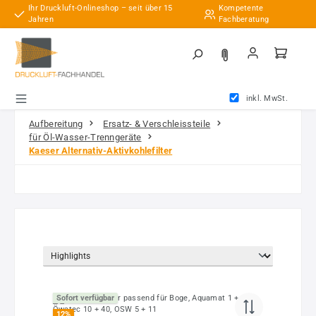
Ihr Druckluft-Onlineshop – seit über 15
Kompetente
Zum Hauptinhalt springen
Jahren
Fachberatung
inkl. MwSt.
Aufbereitung
Ersatz- & Verschleissteile
für Öl-Wasser-Trenngeräte
Kaeser Alternativ-Aktivkohlefilter
Sofort verfügbar
12
%