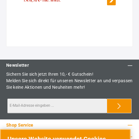
1.478,70 €*
inkl. MwSt.
Newsletter
Sichern Sie sich jetzt Ihren 10,- € Gutschein!
Melden Sie sich direkt für unseren Newsletter an und verpassen
Sie keine Aktionen und Neuheiten mehr!
Shop Service
Rechtliche Hinweise
Unsere Website verwendet Cookies.