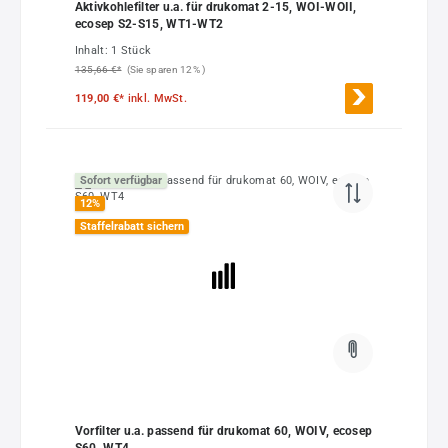
Aktivkohlefilter u.a. für drukomat 2-15, WOI-WOII,
ecosep S2-S15, WT1-WT2
Inhalt:
1 Stück
135,66 €*
(Sie sparen 12% )
119,00 €*
inkl. MwSt.
Sofort verfügbar
12
%
Staffelrabatt sichern
Vorfilter u.a. passend für drukomat 60, WOIV, ecosep
S60, WT4