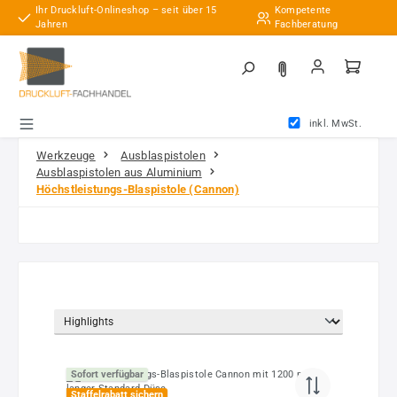
Ihr Druckluft-Onlineshop – seit über 15
Kompetente
Zum Hauptinhalt springen
Jahren
Fachberatung
inkl. MwSt.
Werkzeuge
Ausblaspistolen
Ausblaspistolen aus Aluminium
Höchstleistungs-Blaspistole (Cannon)
Sofort verfügbar
Staffelrabatt sichern