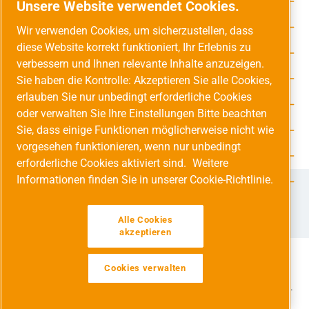
Rechtliche Hinweise
Unsere Website verwendet Cookies.
Service-Hotline
Wir verwenden Cookies, um sicherzustellen, dass
diese Website korrekt funktioniert, Ihr Erlebnis zu
Unsere Vorteile
verbessern und Ihnen relevante Inhalte anzuzeigen.
Versandarten
Sie haben die Kontrolle: Akzeptieren Sie alle Cookies,
erlauben Sie nur unbedingt erforderliche Cookies
Zahlungsarten
oder verwalten Sie Ihre Einstellungen Bitte beachten
Sie, dass einige Funktionen möglicherweise nicht wie
Adresse
vorgesehen funktionieren, wenn nur unbedingt
Umweltschutz & Partnerschaft
erforderliche Cookies aktiviert sind.
Weitere
Informationen finden Sie in unserer Cookie-Richtlinie.
Jetzt auf Social Media folgen!
Facebook
Instagram
YouTube
LinkedIn
Xing
Alle Cookies
akzeptieren
Cookies verwalten
Alle Preise inkl. gesetzl. Mehrwertsteuer zzgl.
Versandkosten
und ggf. Nachnahmegebühren, wenn nicht anders angegeben.
Werkzeugleiste anzeigen
© 2026 Druckluft Fachhandel GmbH - Alle Rechte vorbehalten.