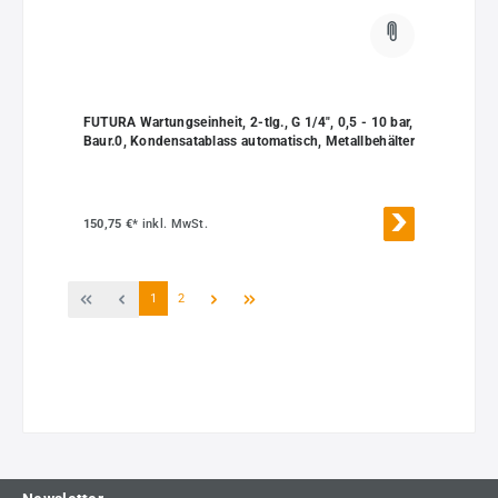
FUTURA Wartungseinheit, 2-tlg., G 1/4", 0,5 - 10 bar,
Baur.0, Kondensatablass automatisch, Metallbehälter
150,75 €*
inkl. MwSt.
Seite
Seite
1
2