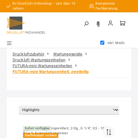
Ihr Druckluft-Onlineshop – seit über 15
Kompetente
Zum Hauptinhalt springen
Jahren
Fachberatung
inkl. MwSt.
Druckluftzubehör
Wartungsgeräte
Druckluft Wartungseinheiten
FUTURA-mini Wartungseinheiten
FUTURA-mini Wartungseinheit, zweiteilig
Sofort verfügbar
Staffelrabatt sichern