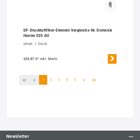
DF-Druckluftfilter-Element Vergleichs-Nr. Domnick
Hunter 025 AO
Inhalt:
1 Stück
224,87 €*
inkl. MwSt.
Seite
Seite
Seite
Seite
Seite
1
2
3
4
5
Newsletter