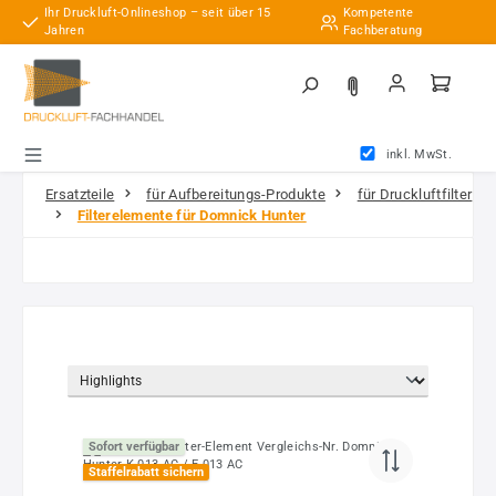
Ihr Druckluft-Onlineshop – seit über 15
Kompetente
Zum Hauptinhalt springen
Jahren
Fachberatung
inkl. MwSt.
Ersatzteile
für Aufbereitungs-Produkte
für Druckluftfilter
Filterelemente für Domnick Hunter
Sofort verfügbar
Staffelrabatt sichern