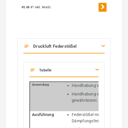
49,48 €*
inkl. MwSt.
Druckluft Federstößel
Tabelle
Anwendung
Handhabung von Werkstücken m
Handhabung von sehr empfindl
gewährleistet
Ausführung
Federstößel mit hochfester St
Dämpfungsfeder