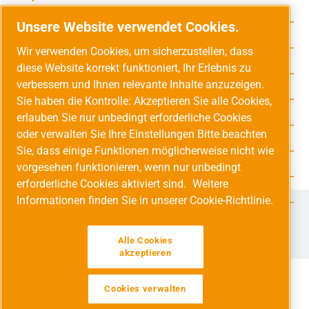
Rechtliche Hinweise
Unsere Website verwendet Cookies.
Service-Hotline
Wir verwenden Cookies, um sicherzustellen, dass
diese Website korrekt funktioniert, Ihr Erlebnis zu
Unsere Vorteile
verbessern und Ihnen relevante Inhalte anzuzeigen.
Versandarten
Sie haben die Kontrolle: Akzeptieren Sie alle Cookies,
erlauben Sie nur unbedingt erforderliche Cookies
Zahlungsarten
oder verwalten Sie Ihre Einstellungen Bitte beachten
Sie, dass einige Funktionen möglicherweise nicht wie
Adresse
vorgesehen funktionieren, wenn nur unbedingt
Umweltschutz & Partnerschaft
erforderliche Cookies aktiviert sind.
Weitere
Informationen finden Sie in unserer Cookie-Richtlinie.
Jetzt auf Social Media folgen!
Facebook
Instagram
YouTube
LinkedIn
Xing
Alle Cookies
akzeptieren
Cookies verwalten
Alle Preise inkl. gesetzl. Mehrwertsteuer zzgl.
Versandkosten
und ggf. Nachnahmegebühren, wenn nicht anders angegeben.
Werkzeugleiste anzeigen