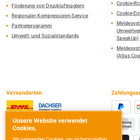
Cookie-Ric
Förderung von Druckluftnaglern
Cookie-Ei
Regionaler Kompressoren-Service
Meldesyst
Partnerprogramm
Umweltver
Umwelt- und Sozialstandards
SpeakUp)
Meldesyst
(Atlas Co
Versandarten
Zahlungsa
Unsere Website verwendet
Cookies.
Wir verwenden Cookies, um sicherzustellen,