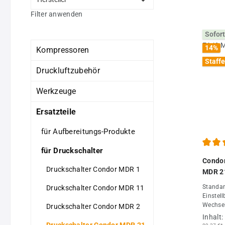
Filter anwenden
Sofort
14
%
Kompressoren
Staffe
Druckluftzubehör
Werkzeuge
Ersatzteile
für Aufbereitungs-Produkte
für Druckschalter
Durchs
Condor
Druckschalter Condor MDR 1
MDR 2
Standar
Druckschalter Condor MDR 11
Einstell
Wechsel
Druckschalter Condor MDR 2
Schalte
Inhalt:
Drucksc