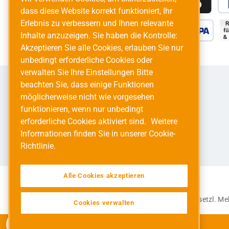
dass diese Website korrekt funktioniert, Ihr
Erlebnis zu verbessern und Ihnen relevante
Inhalte anzuzeigen. Sie haben die Kontrolle:
Akzeptieren Sie alle Cookies, erlauben Sie nur
unbedingt erforderliche Cookies oder
verwalten Sie Ihre Einstellungen Bitte
beachten Sie, dass einige Funktionen
möglicherweise nicht wie vorgesehen
funktionieren, wenn nur unbedingt
erforderliche Cookies aktiviert sind.
Weitere
Informationen finden Sie in unserer Cookie-
Richtlinie.
Alle Cookies akzeptieren
Alle Preise inkl. gesetzl. 
Cookies verwalten
Werkzeugleiste anzeigen