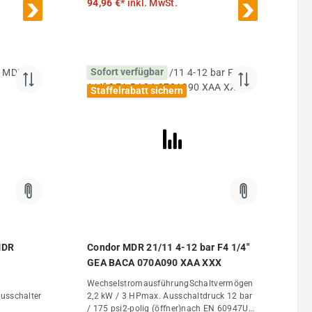
94,96 €*
inkl. MwSt.
Sofort verfügbar
Staffelrabatt sichern
MDR
Condor MDR 21/11 4-12 bar F4 1/4"
GEA BACA 070A090 XAA XXX
WechselstromausführungSchaltvermögen
usschalter
2,2 kW / 3 HPmax. Ausschaltdruck 12 bar
/ 175 psi2-polig (öffner)nach EN 60947UL