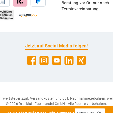
Beratung vor Ort nur nach
Terminvereinbarung.
Jetzt auf Social Media folgen!
Facebook
Instagram
YouTube
LinkedIn
Xing
Mehrwertsteuer zzgl.
Versandkosten
und ggf. Nachnahmegebühren, wen
© 2026 Druckluft Fachhandel GmbH - Alle Rechte vorbehalten.
15 % Rabatt auf AIRnet-Rohrleitungen!*
AIRNET-15