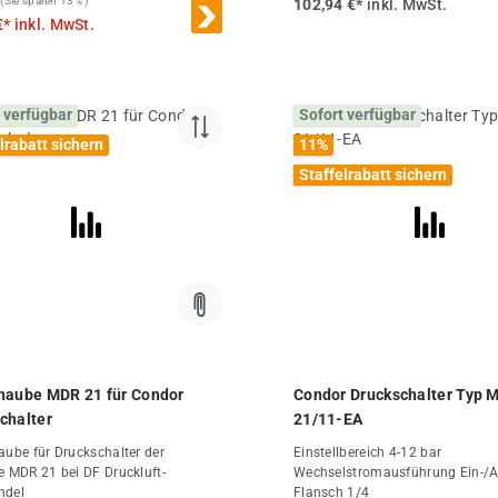
(Sie sparen 13% )
102,94 €*
inkl. MwSt.
ft-Fachhandel
€*
inkl. MwSt.
 verfügbar
Sofort verfügbar
lrabatt sichern
11
%
Staffelrabatt sichern
haube MDR 21 für Condor
Condor Druckschalter Typ 
chalter
21/11-EA
aube für Druckschalter der
Einstellbereich 4-12 bar
e MDR 21 bei DF Druckluft-
Wechselstromausführung Ein-/A
ndel
Flansch 1/4