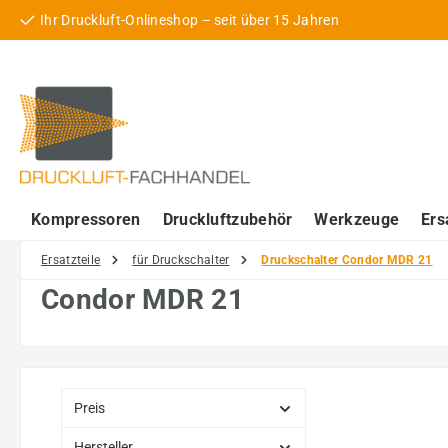
Ihr Druckluft-Onlineshop – seit über 15 Jahren
 Hauptinhalt springen
Zur Suche springen
Zur Hauptnavigation springen
Kompressoren
Druckluftzubehör
Werkzeuge
Ers
Ersatzteile
für Druckschalter
Druckschalter Condor MDR 21
Condor MDR 21
Preis
Hersteller