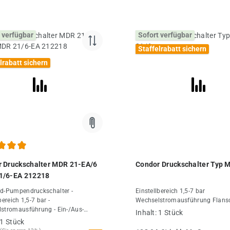
 verfügbar
Sofort verfügbar
Staffelrabatt sichern
lrabatt sichern
chnittliche Bewertung von 4.9 von 5 Sternen
 Druckschalter MDR 21-EA/6
Condor Druckschalter Typ 
1/6-EA 212218
d-Pumpendruckschalter -
Einstellbereich 1,5-7 bar
bereich 1,5-7 bar -
Wechselstromausführung Flans
stromausführung - Ein-/Aus-
Inhalt:
1 Stück
r - Anschluss G1/4, Condor
1 Stück
halter Typ MDR 21-EA/6 bei DF