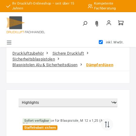
Ihr Druckluft-Onlineshop – seit über 15
Kompetente
Zum Hauptinhalt springen
Jahren
Fachberatung
inkl. MwSt.
Druckluftzubehör
Sichere Druckluft
Sicherheitsblaspistolen
Blaspistolen Alu & Sicherheitsdüsen
Dämpferdüsen
Sofort verfügbar
Staffelrabatt sichern