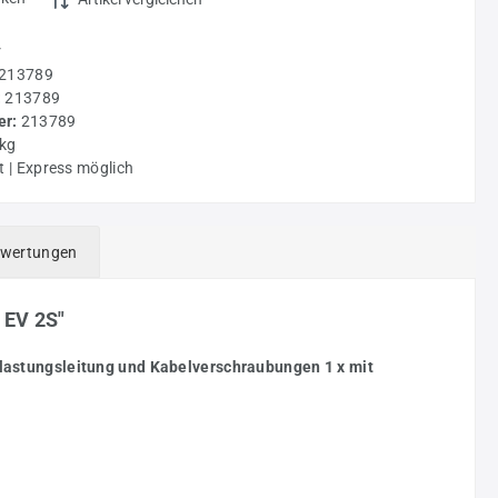
r
213789
:
213789
r:
213789
 kg
t | Express möglich
wertungen
 EV 2S"
lastungsleitung und Kabelverschraubungen 1 x mit