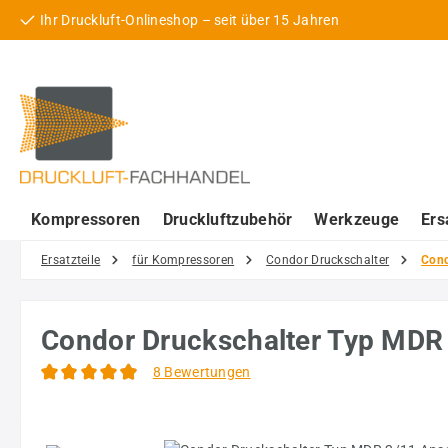
Ihr Druckluft-Onlineshop – seit über 15 Jahren
 Hauptinhalt springen
Zur Suche springen
Zur Hauptnavigation springen
Kompressoren
Druckluftzubehör
Werkzeuge
Ers
Ersatzteile
für Kompressoren
Condor Druckschalter
Cond
Condor Druckschalter Typ MDR 2
8 Bewertungen
Durchschnittliche Bewertung von 4.94 von 5 Sternen