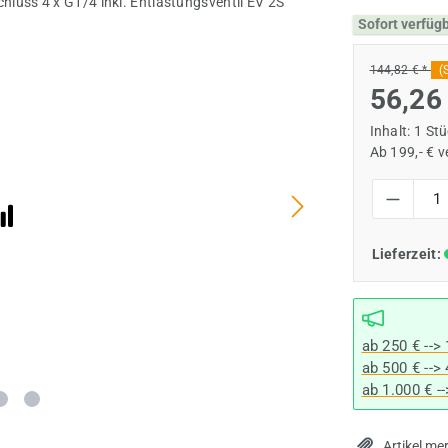
Sofort verfüg
144,82 € *
(
56,26
Inhalt:
1 St
Ab 199,- € 
Produkt Anzah
Lieferzeit:
ab 250 € -->
ab 500 € -->
ab 1.000 € -
Artikel me