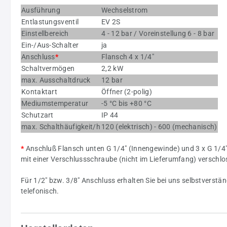
Ausführung
Wechselstrom
Entlastungsventil
EV 2S
Einstellbereich
4 - 12 bar / Voreinstellung 6 - 8 bar
Ein-/Aus-Schalter
ja
Anschluss
*
Flansch 4 x 1/4"
Schaltvermögen
2,2 kW
max. Ausschaltdruck
12 bar
Kontaktart
Öffner (2-polig)
Mediumstemperatur
-5 °C bis +80 °C
Schutzart
IP 44
max. Schalthäufigkeit/h
120 (elektrisch) - 600 (mechanisch)
*
Anschluß Flansch unten G 1/4" (Innengewinde) und 3 x G 1/4" 
mit einer Verschlussschraube (nicht im Lieferumfang) verschl
Für 1/2" bzw. 3/8" Anschluss erhalten Sie bei uns selbstverstä
telefonisch.