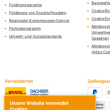
Barrierefr
Funktionsgarantie
Cookie-Ric
Förderung von Druckluftnaglern
Cookie-Ei
Regionaler Kompressoren-Service
Meldesyst
Partnerprogramm
Umweltver
Umwelt- und Sozialstandards
SpeakUp)
Meldesyst
(Atlas Co
Versandarten
Zahlungsa
Unsere Website verwendet
Cookies.