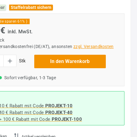
bar
Staffelrabatt sichern
Sie sparen 61% )
 €
inkl. MwSt.
ück
versandkostenfrei (DE/AT), ansonsten
zzgl. Versandkosten
l: Gib den gewünschten Wert ein oder benutze die Schaltflächen um die Anzahl
Stk
In den Warenkorb
Sofort verfügbar, 1-3 Tage
 10 € Rabatt mit Code
PROJEKT-10
 40 € Rabatt
mit Code
PROJEKT-40
-> 100 € Rabatt mit Code
PROJEKT-100
rken
Artikel vergleichen