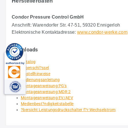
Herstellerdaten
Condor Pressure Control GmbH
Anschrift:
Warendorfer Str. 47-51, 59320 Ennigerloh
Elektronische Kontaktadresse:
www.condor-werke.com
Downloads
Katalog
Typenschl?ssel
Einstellhinweise
Bedienungsanleitung
Montageanweisung PG's
Montageanweisung MDR 2
Montageanweisung EV/AEV
Medienbest?ndigkeitstabelle
?bersicht Leistungsdruckschalter f?r Wechselstrom