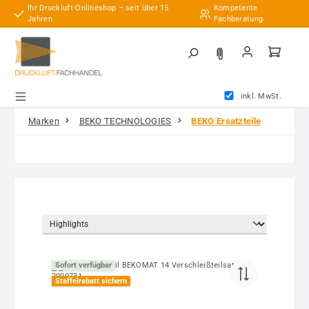
Ihr Druckluft-Onlineshop – seit über 15
Kompetente
Zum Hauptinhalt springen
Jahren
Fachberatung
inkl. MwSt.
Marken
BEKO TECHNOLOGIES
BEKO Ersatzteile
Sofort verfügbar
Staffelrabatt sichern