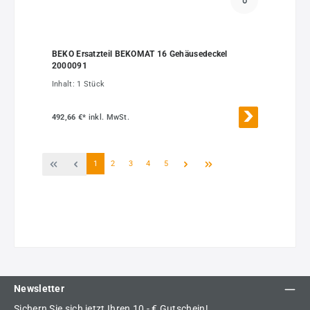
BEKO Ersatzteil BEKOMAT 16 Gehäusedeckel
2000091
Inhalt:
1 Stück
492,66 €*
inkl. MwSt.
Seite
Seite
Seite
Seite
Seite
1
2
3
4
5
Newsletter
Sichern Sie sich jetzt Ihren 10,- € Gutschein!