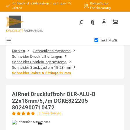
Ihr Druckluft-Onlineshop – seit über 15
Kompetente
Zum Hauptinhalt springen
Jahren
Fachberatung
inkl. MwSt.
Marken
Schneider airsystems
Schneider Druckluftleitungen
Schneider Rohrleitungssysteme
Schneider Stecksystem 15-28 mm
Schneider Rohre & Fittinge 22 mm
AIRnet Druckluftrohr DLR-ALU-B
22x18mm/5,7m DGKE822205
8024900710472
3 Bewertungen
Durchschnittliche Bewertung von 5 von 5 Sternen