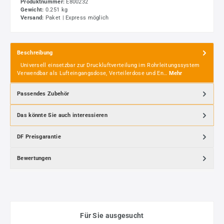
Produktnummer:
E800232
Gewicht:
0.251 kg
Versand:
Paket | Express möglich
Beschreibung
Universell einsetzbar zur Druckluftverteilung im Rohrleitungssystem
Verwendbar als Lufteingangsdose, Verteilerdose und En…
Mehr
Passendes Zubehör
Das könnte Sie auch interessieren
DF Preisgarantie
Bewertungen
Für Sie ausgesucht