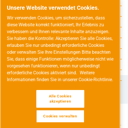
Rechtliche Hinweise
Unsere Website verwendet Cookies.
Service-Hotline
Wir verwenden Cookies, um sicherzustellen, dass
diese Website korrekt funktioniert, Ihr Erlebnis zu
Unsere Vorteile
verbessern und Ihnen relevante Inhalte anzuzeigen.
Versandarten
Sie haben die Kontrolle: Akzeptieren Sie alle Cookies,
erlauben Sie nur unbedingt erforderliche Cookies
Zahlungsarten
oder verwalten Sie Ihre Einstellungen Bitte beachten
Sie, dass einige Funktionen möglicherweise nicht wie
Adresse
vorgesehen funktionieren, wenn nur unbedingt
Umweltschutz & Partnerschaft
erforderliche Cookies aktiviert sind.
Weitere
Informationen finden Sie in unserer Cookie-Richtlinie.
Jetzt auf Social Media folgen!
Facebook
Instagram
YouTube
LinkedIn
Xing
Alle Cookies
akzeptieren
Cookies verwalten
Alle Preise inkl. gesetzl. Mehrwertsteuer zzgl.
Versandkosten
und ggf. Nachnahmegebühren, wenn nicht anders angegeben.
Werkzeugleiste anzeigen