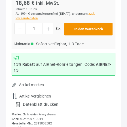
18,68 €
inkl. MwSt.
Inhalt:
1 Stück
Ab 199,- € versandkostenfrei (DE/AT), ansonsten
zzgl.
Versandkosten
Produkt Anzahl: Gib den gewünschten Wert ein oder benutze die Schaltflächen um die
Stk
In den Warenkorb
Sofort verfügbar, 1-3 Tage
Lieferzeit:
15% Rabatt
auf AIRnet-Rohrleitungen! Code:
AIRNET-
15
Artikel merken
Artikel vergleichen
Datenblatt drucken
.
Marke:
Schneider Airsystems
EAN:
8024900710014
Hersteller-Nr.:
2813002582