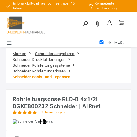
Ihr Druckluft-Onlineshop – seit über 15
Kompetente
Zum Hauptinhalt springen
Jahren
Fachberatung
inkl. MwSt.
Marken
Schneider airsystems
Schneider Druckluftleitungen
Schneider Rohrleitungssysteme
Schneider Rohrleitungsdosen
Schneider Basis- und Topdosen
Rohrleitungsdose RLD-B 4x1/2i
DGKE800232 Schneider | AIRnet
3 Bewertungen
Durchschnittliche Bewertung von 5 von 5 Sternen