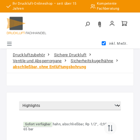
Ihr Druckluft-Onlineshop – seit über 15
Kompetente
Zum Hauptinhalt springen
Jahren
Fachberatung
inkl. MwSt.
Druckluftzubehör
Sichere Druckluft
Ventile und Absperrorgane
Sicherheitskugelhähne
abschließbar, ohne Entlüftungsbohrung
Sofort verfügbar