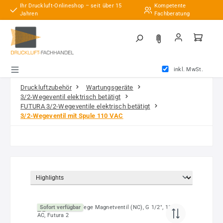
Ihr Druckluft-Onlineshop – seit über 15
Kompetente
Zum Hauptinhalt springen
Jahren
Fachberatung
inkl. MwSt.
Druckluftzubehör
Wartungsgeräte
3/2-Wegeventil elektrisch betätigt
FUTURA 3/2-Wegeventile elektrisch betätigt
3/2-Wegeventil mit Spule 110 VAC
Sofort verfügbar