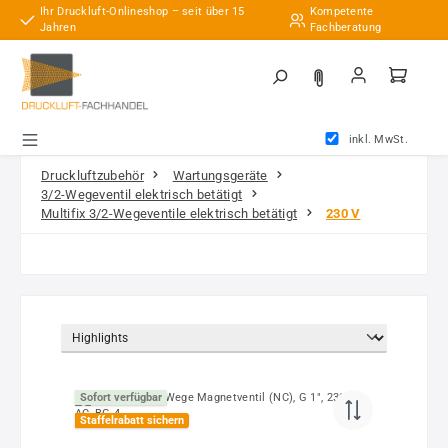
Ihr Druckluft-Onlineshop – seit über 15
Kompetente
Zum Hauptinhalt springen
Jahren
Fachberatung
inkl. MwSt.
Druckluftzubehör
Wartungsgeräte
3/2-Wegeventil elektrisch betätigt
Multifix 3/2-Wegeventile elektrisch betätigt
230 V
Sofort verfügbar
Staffelrabatt sichern