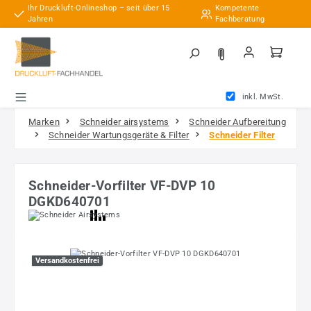
Ihr Druckluft-Onlineshop – seit über 15
Kompetente
Zum Hauptinhalt springen
Jahren
Fachberatung
inkl. MwSt.
Marken
Schneider airsystems
Schneider Aufbereitung
Schneider Wartungsgeräte & Filter
Schneider Filter
Schneider-Vorfilter VF-DVP 10
DGKD640701
Bildergalerie überspringen
Versandkostenfrei