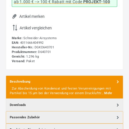
ab 1.000 € --> 100 € Rabatt mit Code
PROJEKT-100
Artikel merken
Artikel vergleichen
Marke:
Schneider Airsystems
EAN:
4011666404992
Hersteller-Nr.:
DGKD640701
Produktnummer:
D640701
Gewicht:
1.296 kg
Versand:
Paket
Beschreibung
Zur Abscheidung von Kondensat und festen Verunreinigungen mit
Partikel bis 15 µm bei der Verwendung vor einem Drucklufttr…
Mehr
Downloads
Passendes Zubehör