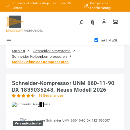
Ihr Druckluft-Onlineshop – seit über 15
Kompetente
Zum Hauptinhalt springen
Jahren
Fachberatung
inkl. MwSt.
Marken
Schneider airsystems
Schneider Kolbenkompressoren
Mobile Schneider Kompressoren
Schneider-Kompressor UNM 660-11-90
DX 1839035248, Neues Modell 2026
16 Bewertungen
Durchschnittliche Bewertung von 4.56 von 5 Sternen
Bildergalerie überspringen
Versandkostenfrei