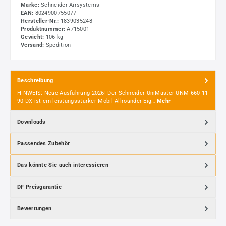
Marke:
Schneider Airsystems
EAN:
8024900755077
Hersteller-Nr.:
1839035248
Produktnummer:
A715001
Gewicht:
106 kg
Versand:
Spedition
Beschreibung
HINWEIS: Neue Ausführung 2026! Der Schneider UniMaster UNM 660-11-
90 DX ist ein leistungsstarker Mobil-Allrounder Eig…
Mehr
Downloads
Passendes Zubehör
Das könnte Sie auch interessieren
DF Preisgarantie
Bewertungen