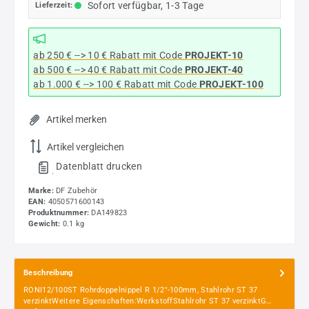
Sofort verfügbar, 1-3 Tage
Lieferzeit:
ab 250 € --> 10 € Rabatt mit Code
PROJEKT-10
ab 500 € --> 40 € Rabatt
mit Code
PROJEKT-40
ab 1.000 € --> 100 € Rabatt mit Code
PROJEKT-100
Artikel merken
Artikel vergleichen
Datenblatt drucken
.
Marke:
DF Zubehör
EAN:
4050571600143
Produktnummer:
DA149823
Gewicht:
0.1 kg
Beschreibung
RONI12/100ST Rohrdoppelnippel R 1/2"-100mm, Stahlrohr ST 37
verzinktWeitere Eigenschaften:WerkstoffStahlrohr ST 37 verzinktG…