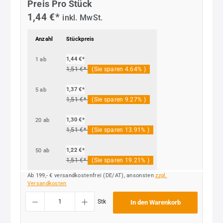
Preis Pro Stück
1,44 €*
inkl. MwSt.
Anzahl
Stückpreis
1,44 €*
1
ab
1,51 €*
(Sie sparen 4.64% )
1,37 €*
5
ab
1,51 €*
(Sie sparen 9.27% )
1,30 €*
20
ab
1,51 €*
(Sie sparen 13.91% )
1,22 €*
50
ab
1,51 €*
(Sie sparen 19.21% )
Ab 199,- € versandkostenfrei (DE/AT), ansonsten
zzgl.
Versandkosten
Produkt Anzahl: Gib den gewünschten Wert ein oder benutze die Schaltflächen um die
Stk
In den Warenkorb