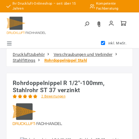
Ihr Druckluft-Onlineshop – seit über 15
Kompetente
Zum Hauptinhalt springen
Jahren
Fachberatung
inkl. MwSt.
Druckluftzubehör
Verschraubungen und Verbinder
Stahlfittings
Rohrdoppelnippel Stahl
Rohrdoppelnippel R 1/2"-100mm,
Stahlrohr ST 37 verzinkt
2 Bewertungen
Durchschnittliche Bewertung von 5 von 5 Sternen