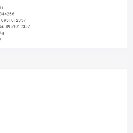
ft
844256
:
8951012357
r:
8951012357
 kg
t