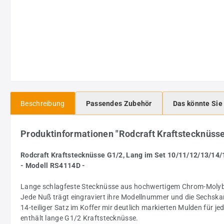
Beschreibung
Passendes Zubehör
Das könnte Sie
Produktinformationen "Rodcraft Kraftstecknüsse
Rodcraft Kraftstecknüsse G1/2, Lang im Set 10/11/12/13/1
- Modell RS4114D -
Lange schlagfeste Stecknüsse aus hochwertigem Chrom-Molybd
Jede Nuß trägt eingraviert ihre Modellnummer und die Sechska
14-teiliger Satz im Koffer mir deutlich markierten Mulden für j
enthält lange G1/2 Kraftstecknüsse.