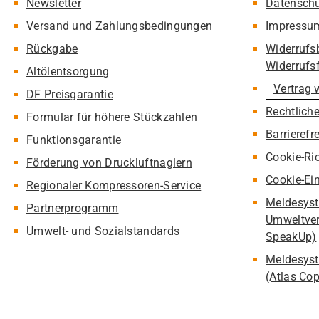
Newsletter
Datensch
Versand und Zahlungsbedingungen
Impressu
Rückgabe
Widerrufs
Widerrufs
Altölentsorgung
Vertrag 
DF Preisgarantie
Rechtlich
Formular für höhere Stückzahlen
Barrierefr
Funktionsgarantie
Cookie-Ric
Förderung von Druckluftnaglern
Cookie-Ei
Regionaler Kompressoren-Service
Meldesyst
Partnerprogramm
Umweltver
Umwelt- und Sozialstandards
SpeakUp)
Meldesyst
(Atlas Co