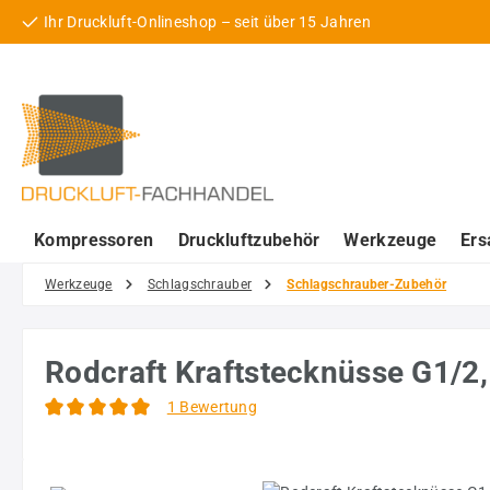
Ihr Druckluft-Onlineshop – seit über 15 Jahren
 Hauptinhalt springen
Zur Suche springen
Zur Hauptnavigation springen
Kompressoren
Druckluftzubehör
Werkzeuge
Ers
Werkzeuge
Schlagschrauber
Schlagschrauber-Zubehör
Rodcraft Kraftstecknüsse G1/2
1 Bewertung
Durchschnittliche Bewertung von 5 von 5 Sternen