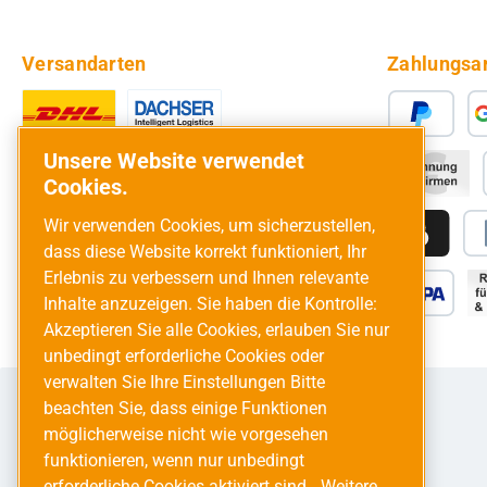
Versandarten
Zahlungsa
Unsere Website verwendet
Cookies.
Wir verwenden Cookies, um sicherzustellen,
dass diese Website korrekt funktioniert, Ihr
Erlebnis zu verbessern und Ihnen relevante
Inhalte anzuzeigen. Sie haben die Kontrolle:
Akzeptieren Sie alle Cookies, erlauben Sie nur
unbedingt erforderliche Cookies oder
verwalten Sie Ihre Einstellungen Bitte
beachten Sie, dass einige Funktionen
möglicherweise nicht wie vorgesehen
funktionieren, wenn nur unbedingt
erforderliche Cookies aktiviert sind.
Weitere