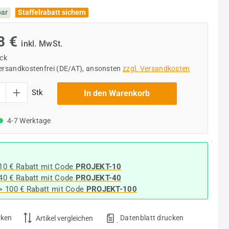
bar
Staffelrabatt sichern
8 €
inkl. MwSt.
ück
versandkostenfrei (DE/AT), ansonsten
zzgl. Versandkosten
l: Gib den gewünschten Wert ein oder benutze die Schaltflächen um die Anzahl
Stk
In den Warenkorb
4-7 Werktage
 10 € Rabatt mit Code
PROJEKT-10
 40 € Rabatt
mit Code
PROJEKT-40
-> 100 € Rabatt mit Code
PROJEKT-100
rken
Datenblatt drucken
Artikel vergleichen
.