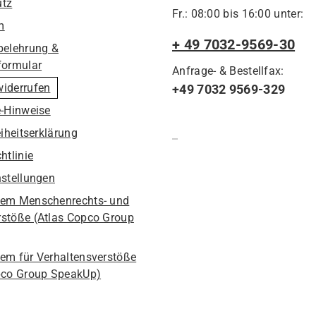
utz
Fr.: 08:00 bis 16:00 unter:
m
+ 49 7032-9569-30
belehrung &
formular
Anfrage- & Bestellfax:
widerrufen
+49 7032 9569-329
e-Hinweise
eiheitserklärung
htlinie
nstellungen
em Menschenrechts- und
stöße (Atlas Copco Group
em für Verhaltensverstöße
pco Group SpeakUp)