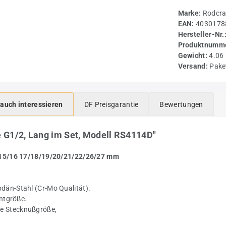
Marke:
Rodcra
EAN:
4030178
Hersteller-Nr.
Produktnumme
Gewicht:
4.06
Versand:
Pake
 auch interessieren
DF Preisgarantie
Bewertungen
 G1/2, Lang im Set, Modell RS4114D"
4/15/16 17/18/19/20/21/22/26/27 mm
än-Stahl (Cr-Mo Qualität).
ntgröße.
ede Stecknußgröße,