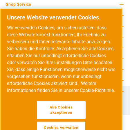
Shop Service
Rechtliche Hinweise
Unsere Website verwendet Cookies.
Service-Hotline
Wir verwenden Cookies, um sicherzustellen, dass
diese Website korrekt funktioniert, Ihr Erlebnis zu
Unsere Vorteile
verbessern und Ihnen relevante Inhalte anzuzeigen.
Versandarten
Sie haben die Kontrolle: Akzeptieren Sie alle Cookies,
erlauben Sie nur unbedingt erforderliche Cookies
Zahlungsarten
oder verwalten Sie Ihre Einstellungen Bitte beachten
Sie, dass einige Funktionen möglicherweise nicht wie
Adresse
vorgesehen funktionieren, wenn nur unbedingt
Umweltschutz & Partnerschaft
erforderliche Cookies aktiviert sind.
Weitere
Informationen finden Sie in unserer Cookie-Richtlinie.
Jetzt auf Social Media folgen!
Facebook
Instagram
YouTube
LinkedIn
Xing
Alle Cookies
akzeptieren
Cookies verwalten
Alle Preise inkl. gesetzl. Mehrwertsteuer zzgl.
Versandkosten