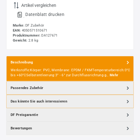
Artikel vergleichen
Datenblatt drucken
.
Marke:
DF Zubehör
EAN:
4050571510671
Produktnummer:
DA127671
Gewicht:
2.8 kg
Beschreibung
Werkstoffe:Körper: PVC, Membrane: EPDM / FKMTemperaturbereich:0°C
bis +60°CSelbstentleerung:3° - 6° zur Durchflussrichtung g…
Mehr
Passendes Zubehör
Das könnte Sie auch interessieren
DF Preisgarantie
Bewertungen