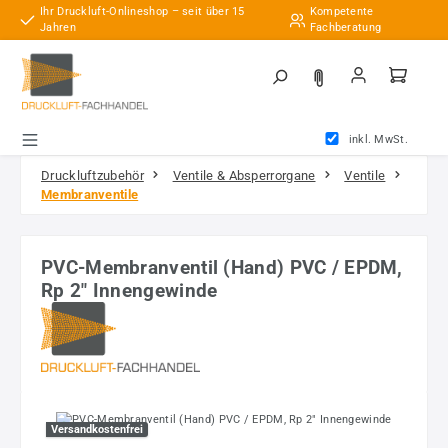
Ihr Druckluft-Onlineshop – seit über 15
Kompetente
Zum Hauptinhalt springen
Jahren
Fachberatung
inkl. MwSt.
Druckluftzubehör
Ventile & Absperrorgane
Ventile
Membranventile
PVC-Membranventil (Hand) PVC / EPDM,
Rp 2" Innengewinde
Bildergalerie überspringen
Versandkostenfrei