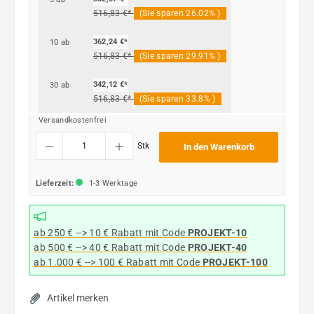
516,83 €*
(Sie sparen 26.02% )
362,24 €*
10
ab
516,83 €*
(Sie sparen 29.91% )
342,12 €*
30
ab
516,83 €*
(Sie sparen 33.8% )
Versandkostenfrei
Produkt Anzahl: Gib den gewünschten Wert ein oder benutze die Schaltflächen um die
Stk
In den Warenkorb
Lieferzeit:
1-3 Werktage
ab 250 € --> 10 € Rabatt mit Code
PROJEKT-10
ab 500 € --> 40 € Rabatt
mit Code
PROJEKT-40
ab 1.000 € --> 100 € Rabatt mit Code
PROJEKT-100
Artikel merken