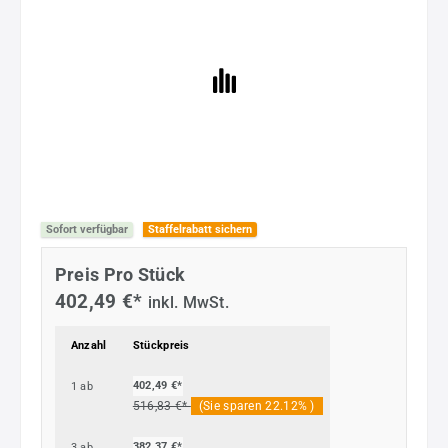
Sofort verfügbar
Staffelrabatt sichern
Preis Pro Stück
402,49 €*
inkl. MwSt.
Anzahl
Stückpreis
402,49 €*
1
ab
516,83 €*
(Sie sparen 22.12% )
382,37 €*
3
ab