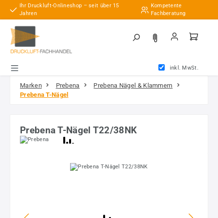
Ihr Druckluft-Onlineshop – seit über 15
Kompetente
Zum Hauptinhalt springen
Jahren
Fachberatung
inkl. MwSt.
Marken
Prebena
Prebena Nägel & Klammern
Prebena T-Nägel
Prebena T-Nägel T22/38NK
Bildergalerie überspringen