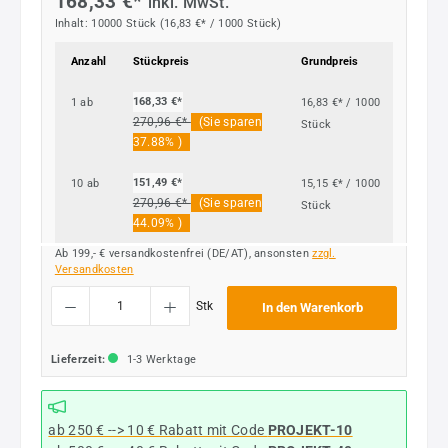
168,33 €*
inkl. MwSt.
Inhalt:
10000 Stück
(16,83 €* / 1000 Stück)
Anzahl
Stückpreis
Grundpreis
168,33 €*
1
ab
16,83 €* / 1000
270,96 €*
(Sie sparen
Stück
37.88% )
151,49 €*
10
ab
15,15 €* / 1000
270,96 €*
(Sie sparen
Stück
44.09% )
Ab 199,- € versandkostenfrei (DE/AT), ansonsten
zzgl.
Versandkosten
Produkt Anzahl: Gib den gewünschten Wert ein oder benutze die Schaltflächen um die
Stk
In den Warenkorb
Lieferzeit:
1-3 Werktage
ab 250 € --> 10 € Rabatt mit Code
PROJEKT-10