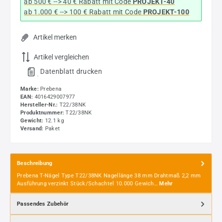
ab 500 € --> 40 € Rabatt
mit Code
PROJEKT-40
ab 1.000 € --> 100 € Rabatt mit Code
PROJEKT-100
Artikel merken
Artikel vergleichen
Datenblatt drucken
.
Marke:
Prebena
EAN:
4016429007977
Hersteller-Nr.:
T22/38NK
Produktnummer:
T22/38NK
Gewicht:
12.1 kg
Versand:
Paket
Beschreibung
Prebena T-Nägel Type T22/38NK Nagellänge 38 mm Drahtmaß 2,2 mm
Ausführung verzinkt Stück/Schachtel 10.000 Gewich…
Mehr
Passendes Zubehör