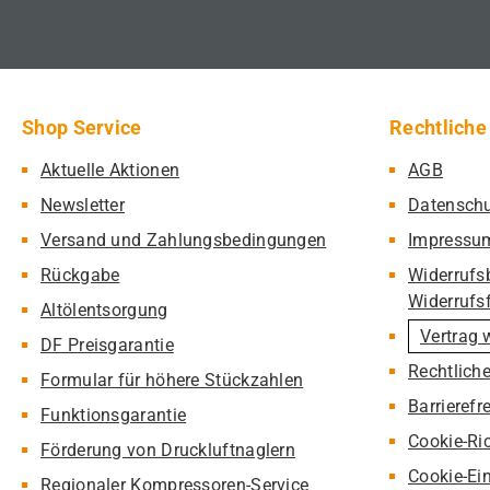
Shop Service
Rechtliche
Aktuelle Aktionen
AGB
Newsletter
Datensch
Versand und Zahlungsbedingungen
Impressu
Rückgabe
Widerrufs
Widerrufs
Altölentsorgung
Vertrag 
DF Preisgarantie
Rechtlich
Formular für höhere Stückzahlen
Barrierefr
Funktionsgarantie
Cookie-Ric
Förderung von Druckluftnaglern
Cookie-Ei
Regionaler Kompressoren-Service