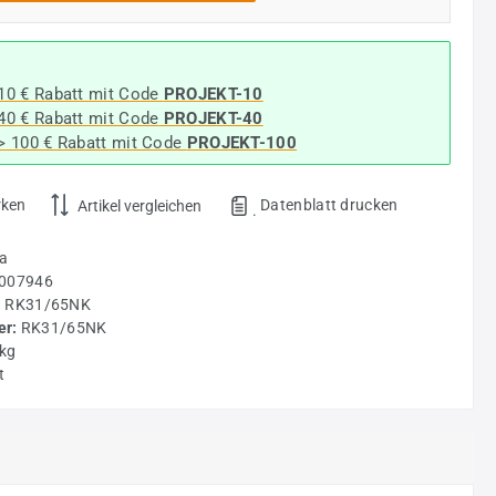
 10 € Rabatt mit Code
PROJEKT-10
 40 € Rabatt
mit Code
PROJEKT-40
-> 100 € Rabatt mit Code
PROJEKT-100
rken
Datenblatt drucken
Artikel vergleichen
.
a
007946
:
RK31/65NK
r:
RK31/65NK
 kg
t