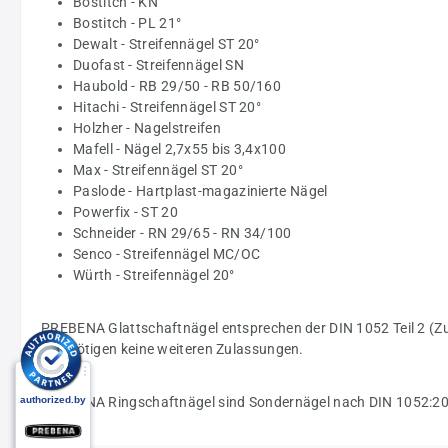
Bostitch - KN
Bostitch - PL 21°
Dewalt - Streifennägel ST 20°
Duofast - Streifennägel SN
Haubold - RB 29/50 - RB 50/160
Hitachi - Streifennägel ST 20°
Holzher - Nagelstreifen
Mafell - Nägel 2,7x55 bis 3,4x100
Max - Streifennägel ST 20°
Paslode - Hartplast-magazinierte Nägel
Powerfix - ST 20
Schneider - RN 29/65 - RN 34/100
Senco - Streifennägel MC/OC
Würth - Streifennägel 20°
PREBENA Glattschaftnägel entsprechen der DIN 1052 Teil 2 (Zu
2 benötigen keine weiteren Zulassungen.
PREBENA Ringschaftnägel sind Sondernägel nach DIN 1052:2004-