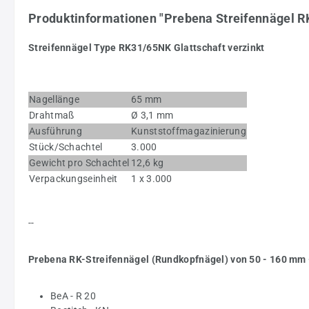
Produktinformationen "Prebena Streifennägel RK
Streifennägel Type RK31/65NK Glattschaft verzinkt
Nagellänge
65 mm
Drahtmaß
Ø 3,1 mm
Ausführung
Kunststoffmagazinierung
Stück/Schachtel
3.000
Gewicht pro Schachtel
12,6 kg
Verpackungseinheit
1 x 3.000
--
Prebena RK-Streifennägel (Rundkopfnägel) von 50 - 160 mm -
BeA - R 20