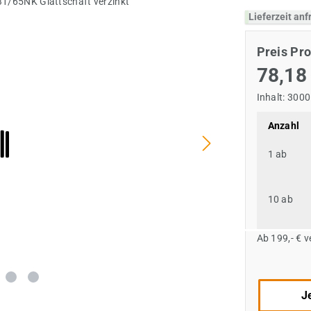
Lieferzeit an
Preis Pro
78,18
Inhalt:
3000
Anzahl
1
ab
10
ab
Ab 199,- € 
Je