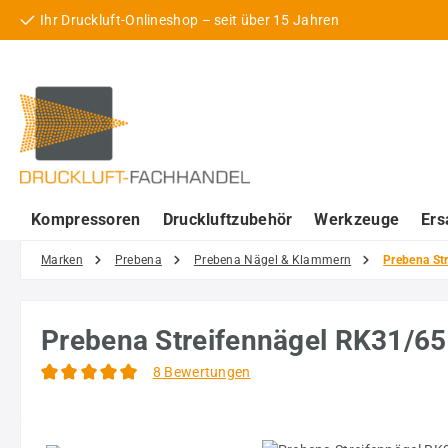
Ihr Druckluft-Onlineshop – seit über 15 Jahren
 Hauptinhalt springen
Zur Suche springen
Zur Hauptnavigation springen
Kompressoren
Druckluftzubehör
Werkzeuge
Ers
Marken
Prebena
Prebena Nägel & Klammern
Prebena Str
Prebena Streifennägel RK31/65N
8 Bewertungen
Durchschnittliche Bewertung von 5 von 5 Sternen