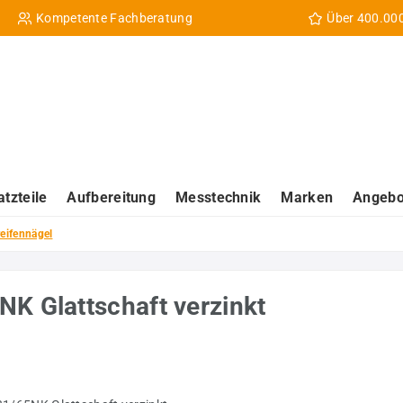
Kompetente Fachberatung
Über 400.00
atzteile
Aufbereitung
Messtechnik
Marken
Angebo
eifennägel
K Glattschaft verzinkt