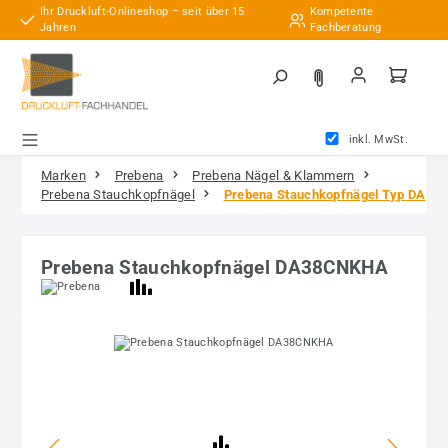
Ihr Druckluft-Onlineshop – seit über 15
Kompetente
Zum Hauptinhalt springen
Jahren
Fachberatung
inkl. MwSt.
Marken
Prebena
Prebena Nägel & Klammern
Prebena Stauchkopfnägel
Prebena Stauchkopfnägel Typ DA
Prebena Stauchkopfnägel DA38CNKHA
Bildergalerie überspringen