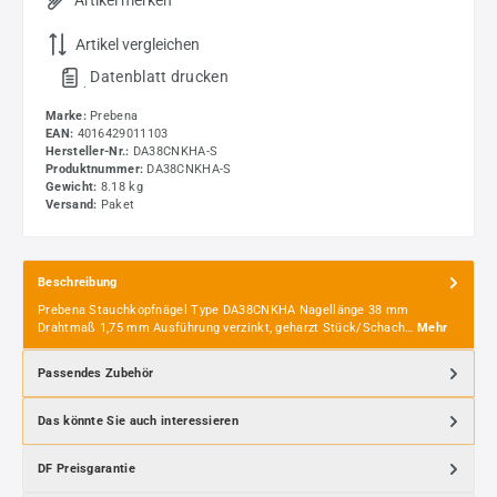
Artikel merken
Artikel vergleichen
Datenblatt drucken
.
Marke:
Prebena
EAN:
4016429011103
Hersteller-Nr.:
DA38CNKHA-S
Produktnummer:
DA38CNKHA-S
Gewicht:
8.18 kg
Versand:
Paket
Beschreibung
Prebena Stauchkopfnägel Type DA38CNKHA Nagellänge 38 mm
Drahtmaß 1,75 mm Ausführung verzinkt, geharzt Stück/Schach…
Mehr
Passendes Zubehör
Das könnte Sie auch interessieren
DF Preisgarantie