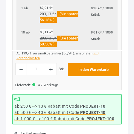
89,01 €*
1
ab
8,90 €* / 1000
203,13 €*
(Sie sparen
Stück
56.18% )
80,11 €*
10
ab
8,01 €* / 1000
203,13 €*
(Sie sparen
Stück
60.56% )
Ab 199,- € versandkostenfrei (DE/AT), ansonsten
zzgl.
Versandkosten
Produkt Anzahl: Gib den gewünschten Wert ein oder benutze die Schaltflächen um die
Stk
In den Warenkorb
Lieferzeit:
4-7 Werktage
ab 250 € --> 10 € Rabatt mit Code
PROJEKT-10
ab 500 € --> 40 € Rabatt
mit Code
PROJEKT-40
ab 1.000 € --> 100 € Rabatt mit Code
PROJEKT-100