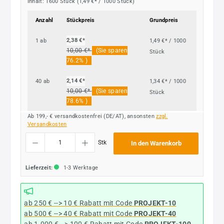
Inhalt:
1600 Stück
(1,49 €* / 1000 Stück)
Anzahl
Stückpreis
Grundpreis
2,38 €*
1
ab
1,49 €* / 1000
10,00 €*
(Sie sparen
Stück
76.2% )
2,14 €*
40
ab
1,34 €* / 1000
10,00 €*
(Sie sparen
Stück
78.6% )
Ab 199,- € versandkostenfrei (DE/AT), ansonsten
zzgl.
Versandkosten
Produkt Anzahl: Gib den gewünschten Wert ein oder benutze die Schaltflächen um die
Stk
In den Warenkorb
Lieferzeit:
1-3 Werktage
ab 250 € --> 10 € Rabatt mit Code
PROJEKT-10
ab 500 € --> 40 € Rabatt
mit Code
PROJEKT-40
ab 1.000 € --> 100 € Rabatt mit Code
PROJEKT-100