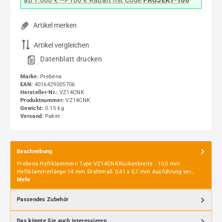
Artikel merken
Artikel vergleichen
Datenblatt drucken
.
Marke:
Prebena
EAN:
4016429005706
Hersteller-Nr.:
VZ14CNK
Produktnummer:
VZ14CNK
Gewicht:
0.15 kg
Versand:
Paket
Beschreibung
Prebena Heftklammern Type VZ14CNKRückenbreite : 10,5 mm
Heftklammerlänge 14 mm Drahtmaß 0,41 x 0,7 mm Ausführung ver…
Mehr
Passendes Zubehör
Das könnte Sie auch interessieren