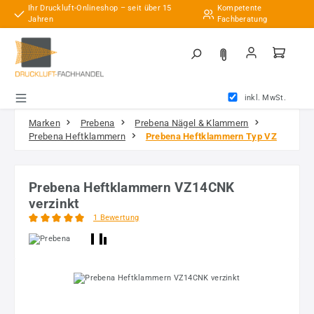
Ihr Druckluft-Onlineshop – seit über 15
Kompetente
Zum Hauptinhalt springen
Jahren
Fachberatung
inkl. MwSt.
Marken
Prebena
Prebena Nägel & Klammern
Prebena Heftklammern
Prebena Heftklammern Typ VZ
Prebena Heftklammern VZ14CNK
verzinkt
1 Bewertung
Durchschnittliche Bewertung von 5 von 5 Sternen
Bildergalerie überspringen