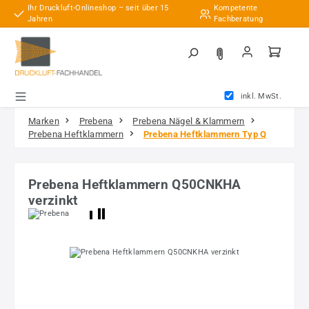
Ihr Druckluft-Onlineshop – seit über 15
Kompetente
Zum Hauptinhalt springen
Jahren
Fachberatung
inkl. MwSt.
Marken
Prebena
Prebena Nägel & Klammern
Prebena Heftklammern
Prebena Heftklammern Typ Q
Prebena Heftklammern Q50CNKHA
verzinkt
Bildergalerie überspringen