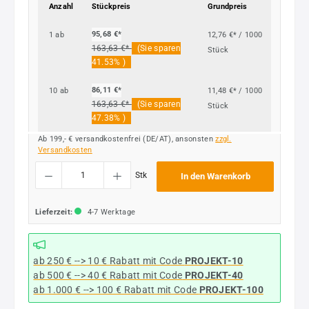
Anzahl
Stückpreis
Grundpreis
95,68 €*
1
ab
12,76 €* / 1000
163,63 €*
(Sie sparen
Stück
41.53% )
86,11 €*
10
ab
11,48 €* / 1000
163,63 €*
(Sie sparen
Stück
47.38% )
Ab 199,- € versandkostenfrei (DE/AT), ansonsten
zzgl.
Versandkosten
Produkt Anzahl: Gib den gewünschten Wert ein oder benutze die Schaltflächen um die
Stk
In den Warenkorb
Lieferzeit:
4-7 Werktage
ab 250 € --> 10 € Rabatt mit Code
PROJEKT-10
ab 500 € --> 40 € Rabatt
mit Code
PROJEKT-40
ab 1.000 € --> 100 € Rabatt mit Code
PROJEKT-100