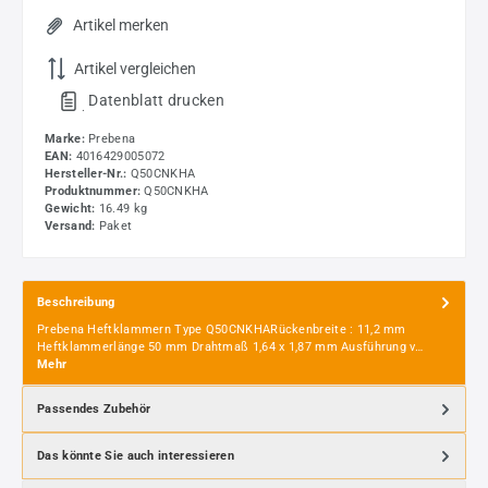
Artikel merken
Artikel vergleichen
Datenblatt drucken
.
Marke:
Prebena
EAN:
4016429005072
Hersteller-Nr.:
Q50CNKHA
Produktnummer:
Q50CNKHA
Gewicht:
16.49 kg
Versand:
Paket
Beschreibung
Prebena Heftklammern Type Q50CNKHARückenbreite : 11,2 mm
Heftklammerlänge 50 mm Drahtmaß 1,64 x 1,87 mm Ausführung v…
Mehr
Passendes Zubehör
Das könnte Sie auch interessieren