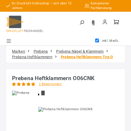
Ihr Druckluft-Onlineshop – seit über 15
Kompetente
Zum Hauptinhalt springen
Jahren
Fachberatung
inkl. MwSt.
Marken
Prebena
Prebena Nägel & Klammern
Prebena Heftklammern
Prebena Heftklammern Typ O
Prebena Heftklammern O06CNK
2 Bewertungen
Durchschnittliche Bewertung von 5 von 5 Sternen
Bildergalerie überspringen