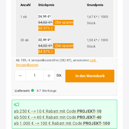
Anzahl
Stückpreis
Grundpreis
24,99 €*
1
ab
1,67 €* / 1000
64,02 €*
(Sie sparen
Stück
60.97% )
22,49 €*
20
ab
1,50 €* / 1000
64,02 €*
(Sie sparen
Stück
64.87% )
Ab 199,- € versandkostenfrei (DE/AT), ansonsten
zzgl.
Versandkosten
Produkt Anzahl: Gib den gewünschten Wert ein oder benutze die Schaltflächen um die
Stk
In den Warenkorb
Lieferzeit:
4-7 Werktage
ab 250 € --> 10 € Rabatt mit Code
PROJEKT-10
ab 500 € --> 40 € Rabatt
mit Code
PROJEKT-40
ab 1.000 € --> 100 € Rabatt mit Code
PROJEKT-100