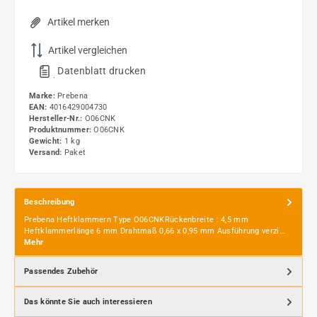
Artikel merken
Artikel vergleichen
Datenblatt drucken
.
Marke:
Prebena
EAN:
4016429004730
Hersteller-Nr.:
O06CNK
Produktnummer:
O06CNK
Gewicht:
1 kg
Versand:
Paket
Beschreibung
Prebena Heftklammern Type O06CNKRückenbreite : 4,5 mm
Heftklammerlänge 6 mm Drahtmaß 0,66 x 0,95 mm Ausführung verzi…
Mehr
Passendes Zubehör
Das könnte Sie auch interessieren