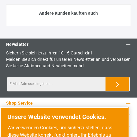
Andere Kunden kauften auch
Newsletter
Sichern Sie sich jetzt Ihren 10,- € Gutschein!
Melden Sie sich direkt für unseren Newsletter an und verpassen
Sie keine Aktionen und Neuheiten mehr!
Shop Service
Rechtliche Hinweise
Unsere Website verwendet Cookies.
Service-Hotline
Wir verwenden Cookies, um sicherzustellen, dass
diese Website korrekt funktioniert, Ihr Erlebnis zu