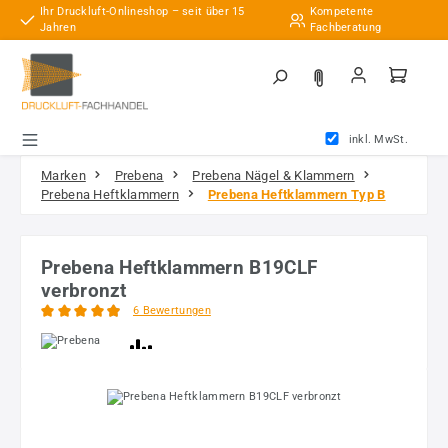
Ihr Druckluft-Onlineshop – seit über 15
Kompetente
Zum Hauptinhalt springen
Jahren
Fachberatung
inkl. MwSt.
Marken
Prebena
Prebena Nägel & Klammern
Prebena Heftklammern
Prebena Heftklammern Typ B
Prebena Heftklammern B19CLF
verbronzt
6 Bewertungen
Durchschnittliche Bewertung von 4.92 von 5 Sternen
Bildergalerie überspringen