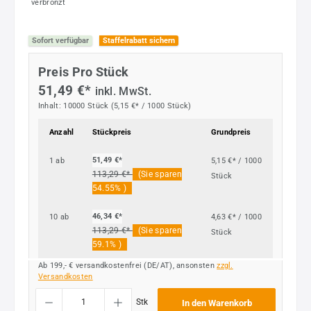
Sofort verfügbar
Staffelrabatt sichern
Preis Pro Stück
51,49 €*
inkl. MwSt.
Inhalt:
10000 Stück
(5,15 €* / 1000 Stück)
Anzahl
Stückpreis
Grundpreis
51,49 €*
1
ab
5,15 €* / 1000
113,29 €*
(Sie sparen
Stück
54.55% )
46,34 €*
10
ab
4,63 €* / 1000
113,29 €*
(Sie sparen
Stück
59.1% )
Ab 199,- € versandkostenfrei (DE/AT), ansonsten
zzgl.
Versandkosten
Produkt Anzahl: Gib den gewünschten Wert ein oder benutze die Schaltflächen um die
Stk
In den Warenkorb