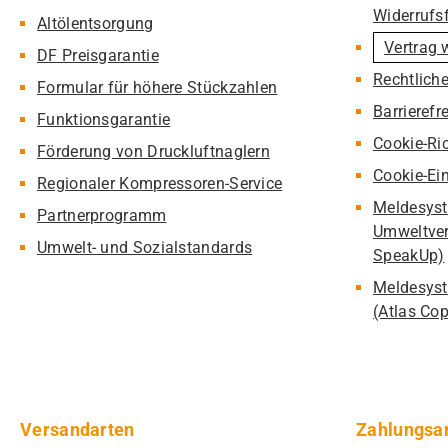
Widerrufs
Altölentsorgung
Vertrag 
DF Preisgarantie
Rechtlich
Formular für höhere Stückzahlen
Barrierefr
Funktionsgarantie
Cookie-Ric
Förderung von Druckluftnaglern
Cookie-Ei
Regionaler Kompressoren-Service
Meldesyst
Partnerprogramm
Umweltver
Umwelt- und Sozialstandards
SpeakUp)
Meldesyst
(Atlas Co
Versandarten
Zahlungsa