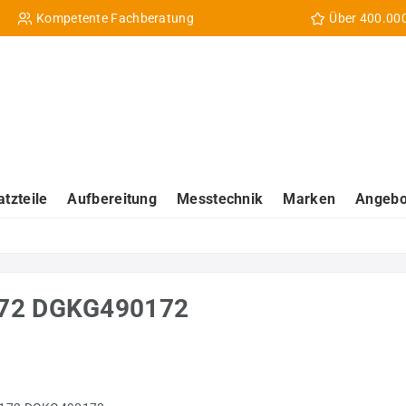
Kompetente Fachberatung
Über 400.00
atzteile
Aufbereitung
Messtechnik
Marken
Angebo
172 DGKG490172