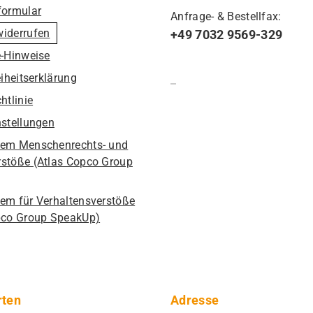
formular
Anfrage- & Bestellfax:
widerrufen
+49 7032 9569-329
e-Hinweise
eiheitserklärung
htlinie
nstellungen
em Menschenrechts- und
stöße (Atlas Copco Group
em für Verhaltensverstöße
pco Group SpeakUp)
rten
Adresse