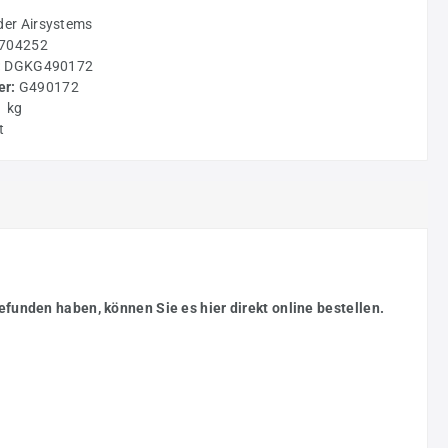
der Airsystems
704252
:
DGKG490172
r:
G490172
1 kg
t
efunden haben, können Sie es hier direkt online bestellen.