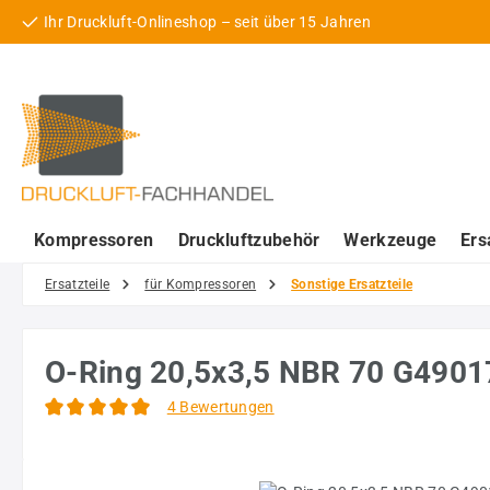
Ihr Druckluft-Onlineshop – seit über 15 Jahren
 Hauptinhalt springen
Zur Suche springen
Zur Hauptnavigation springen
Kompressoren
Druckluftzubehör
Werkzeuge
Ers
Ersatzteile
für Kompressoren
Sonstige Ersatzteile
O-Ring 20,5x3,5 NBR 70 G490
4 Bewertungen
Durchschnittliche Bewertung von 5 von 5 Sternen