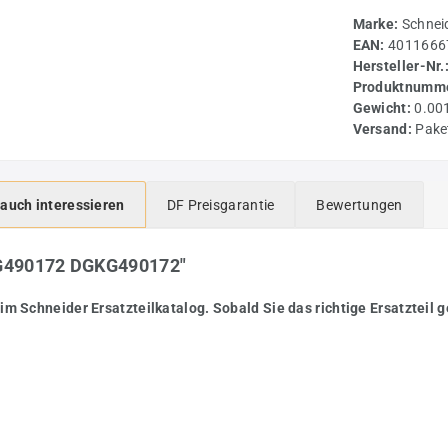
Marke:
Schnei
EAN:
4011666
Hersteller-Nr.
Produktnumme
Gewicht:
0.00
Versand:
Pake
 auch interessieren
DF Preisgarantie
Bewertungen
0 G490172 DGKG490172"
im Schneider Ersatzteilkatalog. Sobald Sie das richtige Ersatzteil g