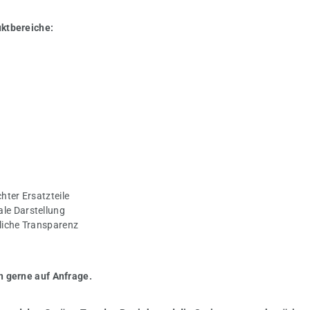
uktbereiche:
hter Ersatzteile
ale Darstellung
gliche Transparenz
n gerne auf Anfrage.