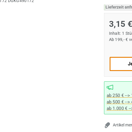
Lieferzeit an
3,15 
Inhalt:
1 St
Ab 199,- € 
Je
ab 250 € -->
ab 500 € -->
ab 1.000 € -
Artikel me