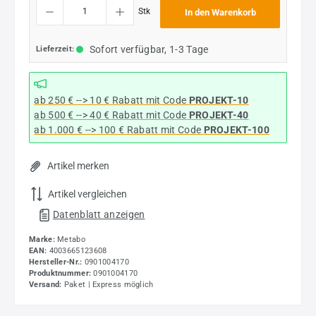
Produkt Anzahl: Gib den gewünschten Wert ein oder benutze die Schaltflächen um die
Stk
In den Warenkorb
Sofort verfügbar, 1-3 Tage
Lieferzeit:
ab 250 € --> 10 € Rabatt mit Code
PROJEKT-10
ab 500 € --> 40 € Rabatt
mit Code
PROJEKT-40
ab 1.000 € --> 100 € Rabatt mit Code
PROJEKT-100
Artikel merken
Artikel vergleichen
Datenblatt anzeigen
Marke:
Metabo
EAN:
4003665123608
Hersteller-Nr.:
0901004170
Produktnummer:
0901004170
Versand:
Paket | Express möglich