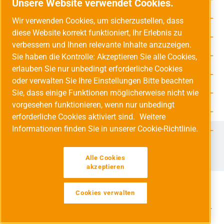
Unsere Website verwendet Cookies.
Service-Hotline
Wir verwenden Cookies, um sicherzustellen, dass
diese Website korrekt funktioniert, Ihr Erlebnis zu
Unsere Vorteile
verbessern und Ihnen relevante Inhalte anzuzeigen.
Versandarten
Sie haben die Kontrolle: Akzeptieren Sie alle Cookies,
erlauben Sie nur unbedingt erforderliche Cookies
Zahlungsarten
oder verwalten Sie Ihre Einstellungen Bitte beachten
Sie, dass einige Funktionen möglicherweise nicht wie
Adresse
vorgesehen funktionieren, wenn nur unbedingt
Umweltschutz & Partnerschaft
erforderliche Cookies aktiviert sind.
Weitere
Informationen finden Sie in unserer Cookie-Richtlinie.
Jetzt auf Social Media folgen!
Facebook
Instagram
YouTube
LinkedIn
Xing
Alle Cookies
akzeptieren
Cookies verwalten
Alle Preise inkl. gesetzl. Mehrwertsteuer zzgl.
Versandkosten
und ggf. Nachnahmegebühren, wenn nicht anders angegeben.
Werkzeugleiste anzeigen
© 2026 Druckluft Fachhandel GmbH - Alle Rechte vorbehalten.