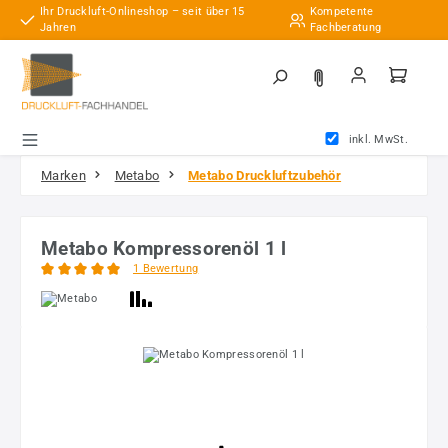
Ihr Druckluft-Onlineshop – seit über 15
Kompetente
Zum Hauptinhalt springen
Jahren
Fachberatung
inkl. MwSt.
Marken
Metabo
Metabo Druckluftzubehör
Metabo Kompressorenöl 1 l
1 Bewertung
Durchschnittliche Bewertung von 5 von 5 Sternen
Bildergalerie überspringen