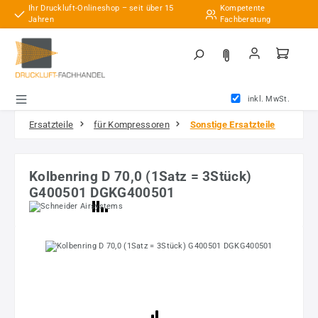
Ihr Druckluft-Onlineshop – seit über 15
Kompetente
Zum Hauptinhalt springen
Jahren
Fachberatung
inkl. MwSt.
Ersatzteile
für Kompressoren
Sonstige Ersatzteile
Kolbenring D 70,0 (1Satz = 3Stück)
G400501 DGKG400501
Bildergalerie überspringen