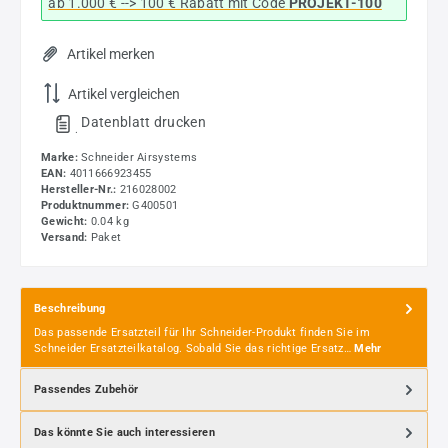
ab 1.000 € --> 100 € Rabatt mit Code
PROJEKT-100
Artikel merken
Artikel vergleichen
Datenblatt drucken
.
Marke:
Schneider Airsystems
EAN:
4011666923455
Hersteller-Nr.:
216028002
Produktnummer:
G400501
Gewicht:
0.04 kg
Versand:
Paket
Beschreibung
Das passende Ersatzteil für Ihr Schneider-Produkt finden Sie im
Schneider Ersatzteilkatalog. Sobald Sie das richtige Ersatz…
Mehr
Passendes Zubehör
Das könnte Sie auch interessieren