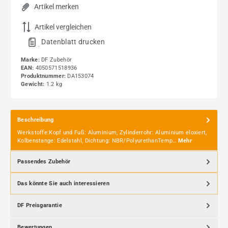
Artikel merken
Artikel vergleichen
Datenblatt drucken
.
Marke:
DF Zubehör
EAN:
4050571518936
Produktnummer:
DA153074
Gewicht:
1.2 kg
Beschreibung
Werkstoffe:Kopf und Fuß: Aluminium, Zylinderrohr: Aluminium eloxiert,
Kolbenstange: Edelstahl, Dichtung: NBR/PolyurethanTemp…
Mehr
Passendes Zubehör
Das könnte Sie auch interessieren
DF Preisgarantie
Bewertungen