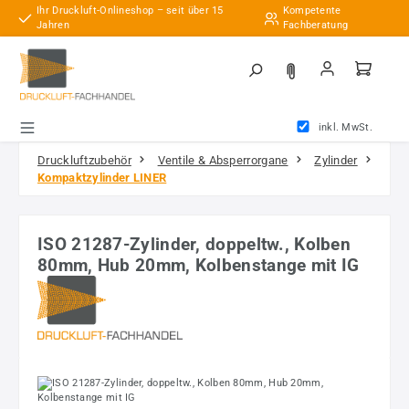
Ihr Druckluft-Onlineshop – seit über 15
Kompetente
Zum Hauptinhalt springen
Jahren
Fachberatung
inkl. MwSt.
Druckluftzubehör
Ventile & Absperrorgane
Zylinder
Kompaktzylinder LINER
ISO 21287-Zylinder, doppeltw., Kolben
80mm, Hub 20mm, Kolbenstange mit IG
Bildergalerie überspringen