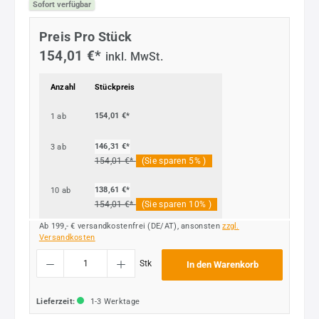
Sofort verfügbar
Preis Pro Stück
154,01 €*
inkl. MwSt.
Anzahl
Stückpreis
154,01 €*
1
ab
146,31 €*
3
ab
154,01 €*
(Sie sparen 5% )
138,61 €*
10
ab
154,01 €*
(Sie sparen 10% )
Ab 199,- € versandkostenfrei (DE/AT), ansonsten
zzgl.
Versandkosten
Produkt Anzahl: Gib den gewünschten Wert ein oder benutze die Schaltflächen um die
Stk
In den Warenkorb
Lieferzeit:
1-3 Werktage