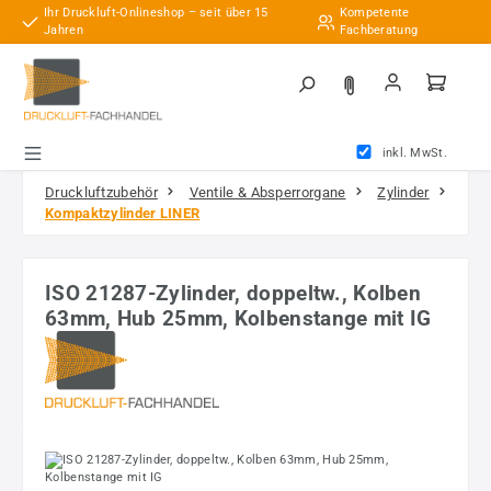
Ihr Druckluft-Onlineshop – seit über 15
Kompetente
Zum Hauptinhalt springen
Jahren
Fachberatung
inkl. MwSt.
Druckluftzubehör
Ventile & Absperrorgane
Zylinder
Kompaktzylinder LINER
ISO 21287-Zylinder, doppeltw., Kolben
63mm, Hub 25mm, Kolbenstange mit IG
Bildergalerie überspringen