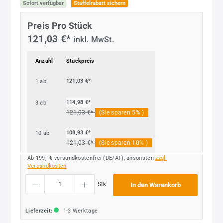
Sofort verfügbar
Staffelrabatt sichern
Preis Pro Stück
121,03 €*
inkl. MwSt.
Anzahl
Stückpreis
121,03 €*
1
ab
114,98 €*
3
ab
121,03 €*
(Sie sparen 5% )
108,93 €*
10
ab
121,03 €*
(Sie sparen 10% )
Ab 199,- € versandkostenfrei (DE/AT), ansonsten
zzgl.
Versandkosten
Produkt Anzahl: Gib den gewünschten Wert ein oder benutze die Schaltflächen um die
Stk
In den Warenkorb
Lieferzeit:
1-3 Werktage