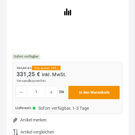
Sofort verfügbar
407,69 € *
(Sie sparen 18% )
331,25 €
inkl. MwSt.
Versandkostenfrei
Produkt Anzahl: Gib den gewünschten Wert ein oder benutze die Schaltflächen um die
Stk
In den Warenkorb
Sofort verfügbar, 1-3 Tage
Lieferzeit:
Artikel merken
Artikel vergleichen