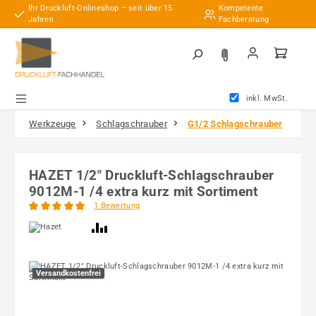
Ihr Druckluft-Onlineshop – seit über 15
Kompetente
Zum Hauptinhalt springen
Jahren
Fachberatung
inkl. MwSt.
Werkzeuge
Schlagschrauber
G1/2 Schlagschrauber
HAZET 1/2" Druckluft-Schlagschrauber
9012M-1 /4 extra kurz mit Sortiment
1 Bewertung
Durchschnittliche Bewertung von 5 von 5 Sternen
Bildergalerie überspringen
Versandkostenfrei