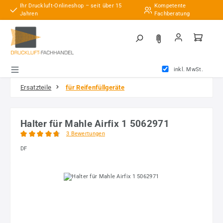
Ihr Druckluft-Onlineshop – seit über 15
Kompetente
Zum Hauptinhalt springen
Jahren
Fachberatung
inkl. MwSt.
Ersatzteile
für Reifenfüllgeräte
Halter für Mahle Airfix 1 5062971
3 Bewertungen
Durchschnittliche Bewertung von 4.83 von 5 Sternen
DF
Bildergalerie überspringen