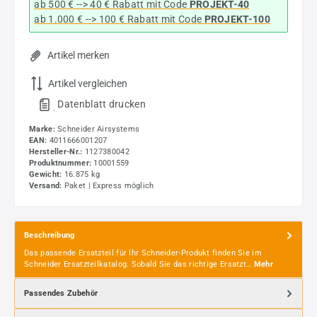
ab 500 € --> 40 € Rabatt
mit Code
PROJEKT-40
ab 1.000 € --> 100 € Rabatt mit Code
PROJEKT-100
Artikel merken
Artikel vergleichen
Datenblatt drucken
.
Marke:
Schneider Airsystems
EAN:
4011666001207
Hersteller-Nr.:
1127380042
Produktnummer:
10001559
Gewicht:
16.875 kg
Versand:
Paket | Express möglich
Beschreibung
Das passende Ersatzteil für Ihr Schneider-Produkt finden Sie im
Schneider Ersatzteilkatalog. Sobald Sie das richtige Ersatzt…
Mehr
Passendes Zubehör