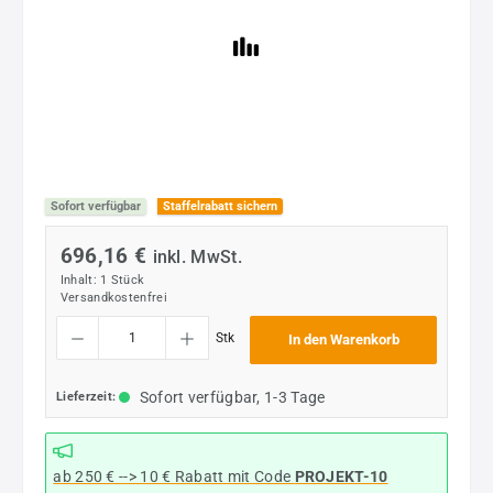
Sofort verfügbar
Staffelrabatt sichern
696,16 €
inkl. MwSt.
Inhalt:
1 Stück
Versandkostenfrei
Produkt Anzahl: Gib den gewünschten Wert ein oder benutze die Schaltflächen um die
Stk
In den Warenkorb
Sofort verfügbar, 1-3 Tage
Lieferzeit:
ab 250 € --> 10 € Rabatt mit Code
PROJEKT-10