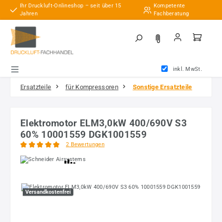
Ihr Druckluft-Onlineshop – seit über 15
Kompetente
Zum Hauptinhalt springen
Jahren
Fachberatung
inkl. MwSt.
Ersatzteile
für Kompressoren
Sonstige Ersatzteile
Elektromotor ELM3,0kW 400/690V S3
60% 10001559 DGK1001559
2 Bewertungen
Durchschnittliche Bewertung von 5 von 5 Sternen
Bildergalerie überspringen
Versandkostenfrei