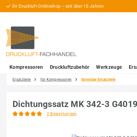
Ihr Druckluft-Onlineshop – seit über 15 Jahren
 Hauptinhalt springen
Zur Suche springen
Zur Hauptnavigation springen
Kompressoren
Druckluftzubehör
Werkzeuge
Ers
Ersatzteile
für Kompressoren
Sonstige Ersatzteile
Dichtungssatz MK 342-3 G40
2 Bewertungen
Durchschnittliche Bewertung von 5 von 5 Sternen