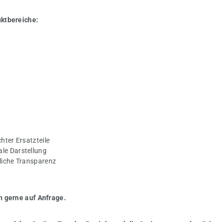
uktbereiche:
hter Ersatzteile
ale Darstellung
gliche Transparenz
n gerne auf Anfrage.