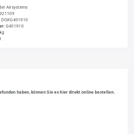
der Airsystems
921109
:
DGKG401910
r:
G401910
 kg
t
efunden haben, können Sie es hier direkt online bestellen.