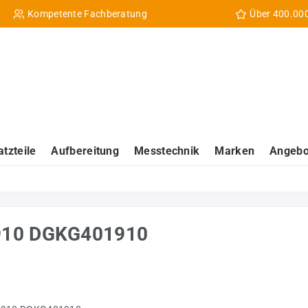
Kompetente Fachberatung
Über 400.00
atzteile
Aufbereitung
Messtechnik
Marken
Angebo
1910 DGKG401910