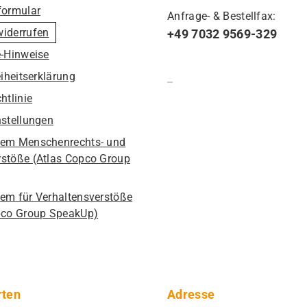
formular
Anfrage- & Bestellfax:
widerrufen
+49 7032 9569-329
e-Hinweise
eiheitserklärung
htlinie
nstellungen
em Menschenrechts- und
stöße (Atlas Copco Group
em für Verhaltensverstöße
pco Group SpeakUp)
rten
Adresse