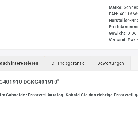
Marke:
Schnei
EAN:
4011666
Hersteller-Nr.
Produktnumme
Gewicht:
0.06
Versand:
Pake
 auch interessieren
DF Preisgarantie
Bewertungen
3 G401910 DGKG401910"
im Schneider Ersatzteilkatalog. Sobald Sie das richtige Ersatzteil g