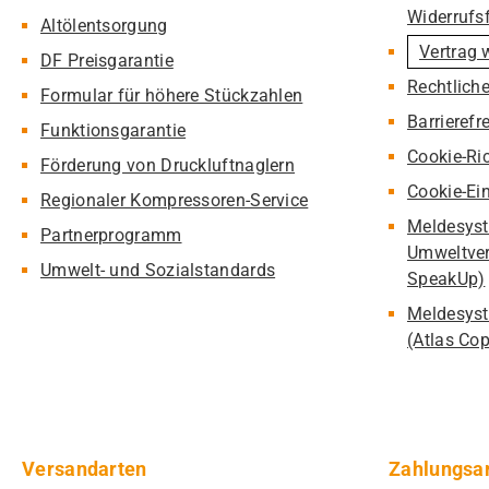
Widerrufs
Altölentsorgung
Vertrag 
DF Preisgarantie
Rechtlich
Formular für höhere Stückzahlen
Barrierefr
Funktionsgarantie
Cookie-Ric
Förderung von Druckluftnaglern
Cookie-Ei
Regionaler Kompressoren-Service
Meldesyst
Partnerprogramm
Umweltver
Umwelt- und Sozialstandards
SpeakUp)
Meldesyst
(Atlas Co
Versandarten
Zahlungsa