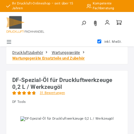
Ihr Druckluft-Onlineshop – seit über 15
Kompetente
Zum Hauptinhalt springen
Jahren
Fachberatung
inkl. MwSt.
Druckluftzubehör
Wartungsgeräte
Wartungsgeräte Ersatzteile und Zubehör
DF-Spezial-Öl für Druckluftwerkzeuge
0,2 L / Werkzeugöl
31 Bewertungen
Durchschnittliche Bewertung von 4.66 von 5 Sternen
DF Tools
Bildergalerie überspringen