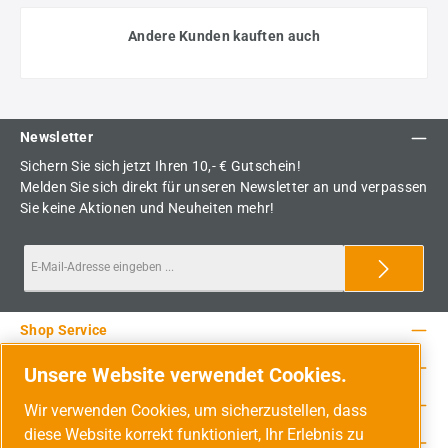
Andere Kunden kauften auch
Newsletter
Sichern Sie sich jetzt Ihren 10,- € Gutschein!
Melden Sie sich direkt für unseren Newsletter an und verpassen
Sie keine Aktionen und Neuheiten mehr!
Shop Service
Rechtliche Hinweise
Unsere Website verwendet Cookies.
Service-Hotline
Wir verwenden Cookies, um sicherzustellen, dass
diese Website korrekt funktioniert, Ihr Erlebnis zu
Unsere Vorteile