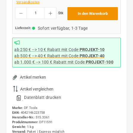
Versandkosten
Produkt Anzahl: Gib den gewünschten Wert ein oder benutze die Schaltflächen um die
Stk
In den Warenkorb
Sofort verfügbar, 1-3 Tage
Lieferzeit:
ab 250 € --> 10 € Rabatt mit Code
PROJEKT-10
ab 500 € --> 40 € Rabatt
mit Code
PROJEKT-40
ab 1.000 € --> 100 € Rabatt mit Code
PROJEKT-100
Artikel merken
Artikel vergleichen
Datenblatt drucken
.
Marke:
DF Tools
EAN:
4042146223758
Hersteller-Nr.:
515.3361
Produktnummer:
DF11591
Gewicht:
1 kg
Versand:
Paket | Express möglich