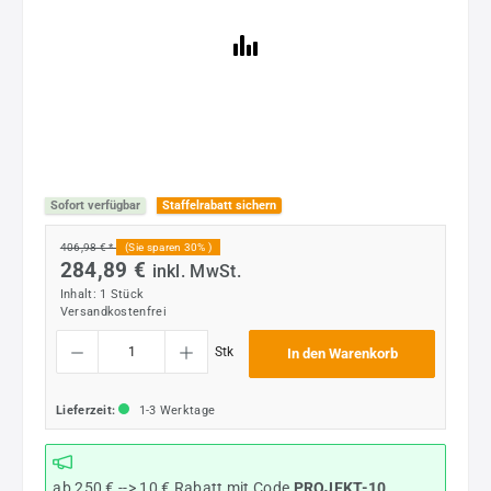
Sofort verfügbar
Staffelrabatt sichern
406,98 € *
(Sie sparen 30% )
284,89 €
inkl. MwSt.
Inhalt:
1 Stück
Versandkostenfrei
Produkt Anzahl: Gib den gewünschten Wert ein oder benutze die Schaltflächen um die
Stk
In den Warenkorb
Lieferzeit:
1-3 Werktage
ab 250 € --> 10 € Rabatt mit Code
PROJEKT-10