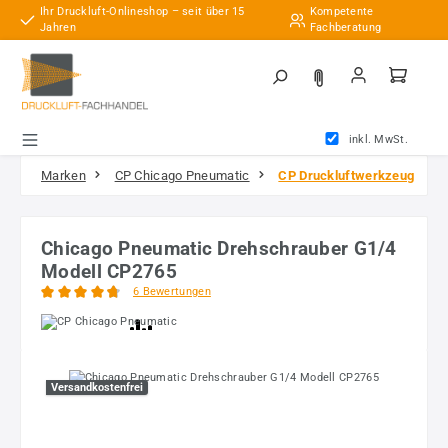
Ihr Druckluft-Onlineshop – seit über 15
Kompetente
Zum Hauptinhalt springen
Jahren
Fachberatung
inkl. MwSt.
Marken
CP Chicago Pneumatic
CP Druckluftwerkzeug
Chicago Pneumatic Drehschrauber G1/4
Modell CP2765
6 Bewertungen
Durchschnittliche Bewertung von 4.75 von 5 Sternen
Bildergalerie überspringen
Versandkostenfrei