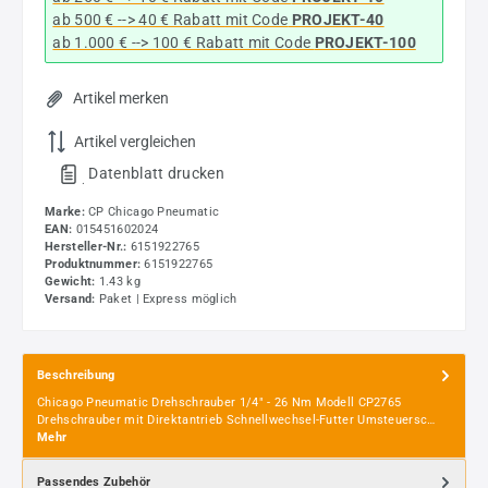
ab 500 € --> 40 € Rabatt
mit Code
PROJEKT-40
ab 1.000 € --> 100 € Rabatt mit Code
PROJEKT-100
Artikel merken
Artikel vergleichen
Datenblatt drucken
.
Marke:
CP Chicago Pneumatic
EAN:
015451602024
Hersteller-Nr.:
6151922765
Produktnummer:
6151922765
Gewicht:
1.43 kg
Versand:
Paket | Express möglich
Beschreibung
Chicago Pneumatic Drehschrauber 1/4" - 26 Nm Modell CP2765
Drehschrauber mit Direktantrieb Schnellwechsel-Futter Umsteuersc…
Mehr
Passendes Zubehör