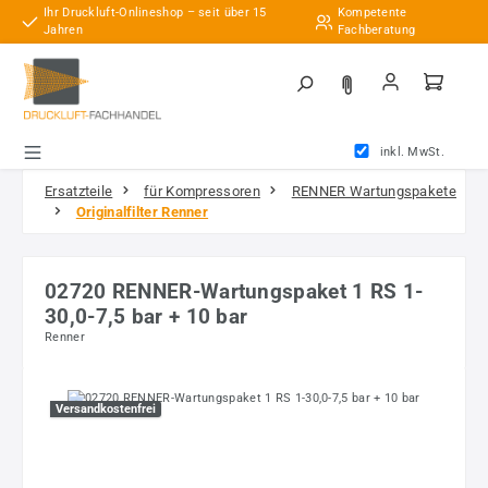
Ihr Druckluft-Onlineshop – seit über 15
Kompetente
Zum Hauptinhalt springen
Jahren
Fachberatung
inkl. MwSt.
Ersatzteile
für Kompressoren
RENNER Wartungspakete
Originalfilter Renner
02720 RENNER-Wartungspaket 1 RS 1-
30,0-7,5 bar + 10 bar
Renner
Bildergalerie überspringen
Versandkostenfrei