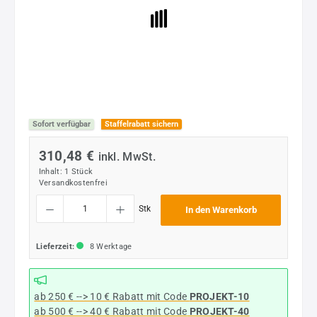
Sofort verfügbar
Staffelrabatt sichern
310,48 €
inkl. MwSt.
Inhalt:
1 Stück
Versandkostenfrei
Produkt Anzahl: Gib den gewünschten Wert ein oder benutze die Schaltflächen um die
Stk
In den Warenkorb
Lieferzeit:
8 Werktage
ab 250 € --> 10 € Rabatt mit Code
PROJEKT-10
ab 500 € --> 40 € Rabatt
mit Code
PROJEKT-40