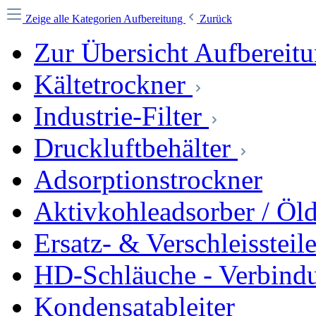
Zeige alle Kategorien
Aufbereitung
Zurück
Zur Übersicht Aufbereit
Kältetrockner
Industrie-Filter
Druckluftbehälter
Adsorptionstrockner
Aktivkohleadsorber / Öl
Ersatz- & Verschleissteil
HD-Schläuche - Verbind
Kondensatableiter